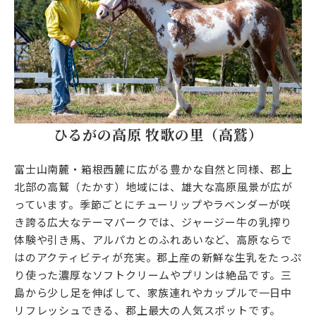
ひるがの高原 牧歌の里（高鷲）
富士山南麓・箱根西麓に広がる豊かな自然と同様、郡上
北部の高鷲（たかす）地域には、雄大な高原風景が広が
っています。季節ごとにチューリップやラベンダーが咲
き誇る広大なテーマパークでは、ジャージー牛の乳搾り
体験や引き馬、アルパカとのふれあいなど、高原ならで
はのアクティビティが充実。郡上産の新鮮な生乳をたっぷ
り使った濃厚なソフトクリームやプリンは絶品です。三
島から少し足を伸ばして、家族連れやカップルで一日中
リフレッシュできる、郡上最大の人気スポットです。