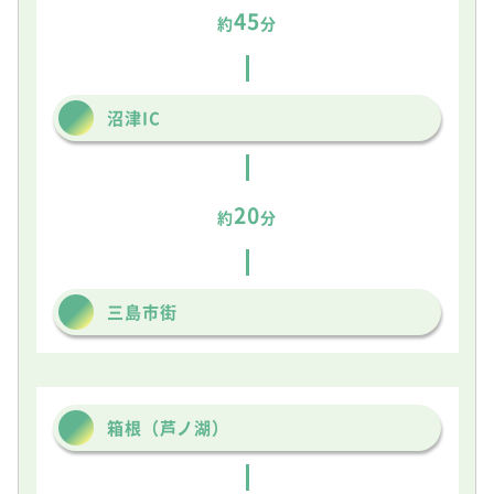
45
約
分
沼津IC
20
約
分
三島市街
箱根（芦ノ湖）