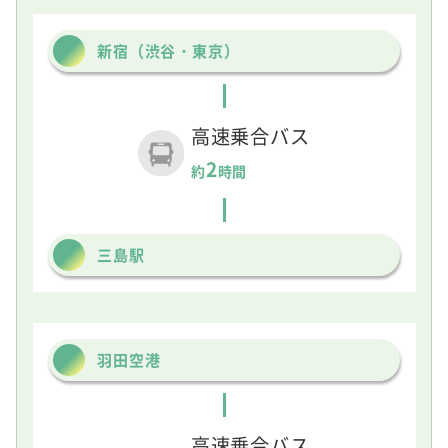
新宿（渋谷・東京）
高速乗合バス
2
約
時間
三島駅
羽田空港
高速乗合バス