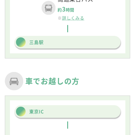
3
約
時間
※
詳しくみる
三島駅
車でお越しの方
東京IC