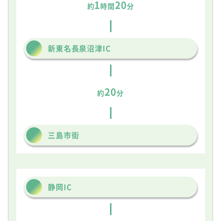
1
20
約
時間
分
新東名長泉沼津IC
20
約
分
三島市街
静岡IC