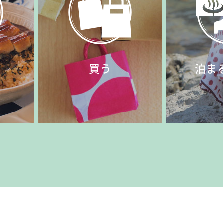
買う
泊ま