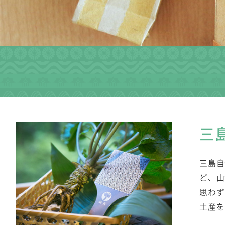
三
三島自
ど、山
思わず
土産を