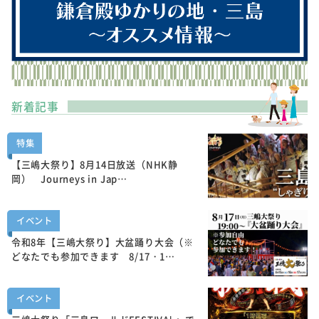
新着記事
特集
【三嶋大祭り】8月14日放送（NHK静
岡） Journeys in Jap…
イベント
令和8年【三嶋大祭り】大盆踊り大会（※
どなたでも参加できます 8/17・1…
イベント