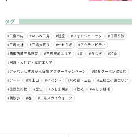
タグ
#三島市内
#いいね三島
#朝旅
#フォトジェニック
#日帰り旅
#三嶋大社
#三嶋大祭り
#せせらぎ
#アクティビティ
#箱根西麓三島野菜
#三島駅前エリア
#夏
#うなぎ
#和食
#田町・大社町・本町エリア
#アッパレしずおか元気旅 アフターキャンペーン
#飲食クーポン取扱店
#アート
#富士山
#イベント
#水の都・三島
#三島広小路エリア
#佐野美術館
#歴史
#みしま朝旅
#飲処
#みしま朝活
#朝散歩
#春
#三島スカイウォーク