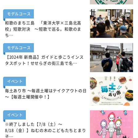
モデルコース
和歌のまち三島 「東洋大学×三島北高
校」短歌対決 ～短歌で巡る。和歌のま
ち…
モデルコース
【2024年 新商品】ガイドと歩こうインス
タスポット！せせらぎの街三島で名…
イベント
毎土あり市 ～毎週土曜はテイクアウトの日
～【毎週土曜開催中！】
イベント
※終了しました【7/8（土）～
8/18（金）】ねむの木のこどもたちとまり
子…