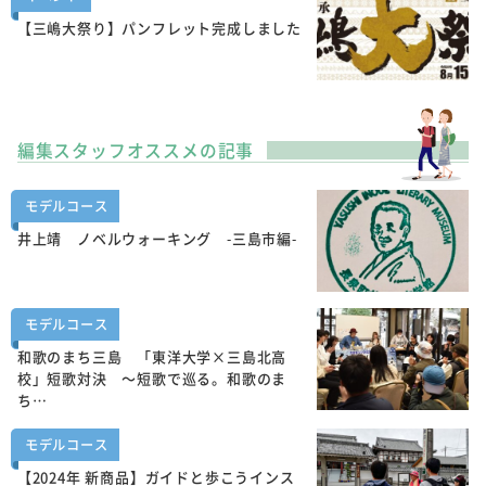
【三嶋大祭り】パンフレット完成しました
編集スタッフオススメの記事
モデルコース
井上靖 ノベルウォーキング -三島市編-
モデルコース
和歌のまち三島 「東洋大学×三島北高
校」短歌対決 ～短歌で巡る。和歌のま
ち…
モデルコース
【2024年 新商品】ガイドと歩こうインス