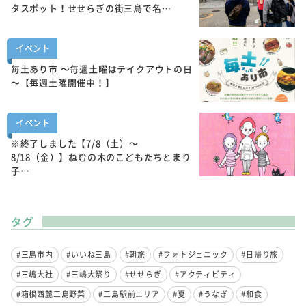
タスポット！せせらぎの街三島で名…
イベント
毎土あり市 ～毎週土曜はテイクアウトの日
～【毎週土曜開催中！】
イベント
※終了しました【7/8（土）～
8/18（金）】ねむの木のこどもたちとまり
子…
タグ
#三島市内
#いいね三島
#朝旅
#フォトジェニック
#日帰り旅
#三嶋大社
#三嶋大祭り
#せせらぎ
#アクティビティ
#箱根西麓三島野菜
#三島駅前エリア
#夏
#うなぎ
#和食