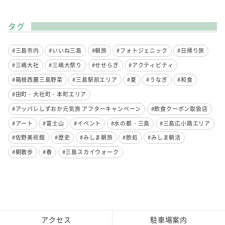
タグ
#三島市内
#いいね三島
#朝旅
#フォトジェニック
#日帰り旅
#三嶋大社
#三嶋大祭り
#せせらぎ
#アクティビティ
#箱根西麓三島野菜
#三島駅前エリア
#夏
#うなぎ
#和食
#田町・大社町・本町エリア
#アッパレしずおか元気旅 アフターキャンペーン
#飲食クーポン取扱店
#アート
#富士山
#イベント
#水の都・三島
#三島広小路エリア
#佐野美術館
#歴史
#みしま朝旅
#飲処
#みしま朝活
#朝散歩
#春
#三島スカイウォーク
アクセス
駐車場案内