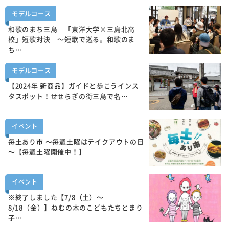
モデルコース
和歌のまち三島 「東洋大学×三島北高
校」短歌対決 ～短歌で巡る。和歌のま
ち…
モデルコース
【2024年 新商品】ガイドと歩こうインス
タスポット！せせらぎの街三島で名…
イベント
毎土あり市 ～毎週土曜はテイクアウトの日
～【毎週土曜開催中！】
イベント
※終了しました【7/8（土）～
8/18（金）】ねむの木のこどもたちとまり
子…