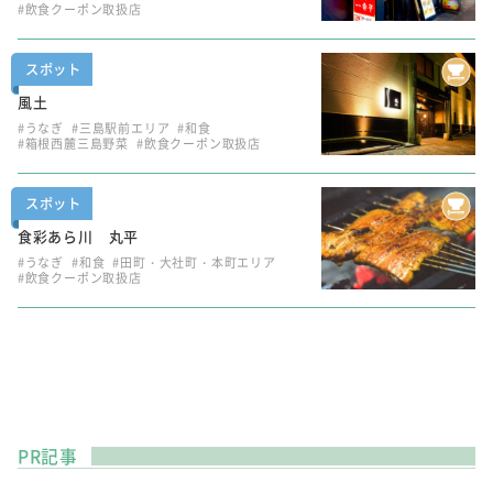
#飲食クーポン取扱店
スポット
風土
#うなぎ
#三島駅前エリア
#和食
#箱根西麓三島野菜
#飲食クーポン取扱店
スポット
食彩あら川 丸平
#うなぎ
#和食
#田町・大社町・本町エリア
#飲食クーポン取扱店
PR記事