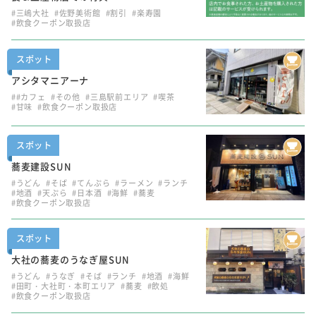
#三嶋大社
#佐野美術館
#割引
#楽寿園
#飲食クーポン取扱店
スポット
アシタマニアーナ
##カフェ
#その他
#三島駅前エリア
#喫茶
#甘味
#飲食クーポン取扱店
スポット
蕎麦建設SUN
#うどん
#そば
#てんぷら
#ラーメン
#ランチ
#地酒
#天ぷら
#日本酒
#海鮮
#蕎麦
#飲食クーポン取扱店
スポット
大社の蕎麦のうなぎ屋SUN
#うどん
#うなぎ
#そば
#ランチ
#地酒
#海鮮
#田町・大社町・本町エリア
#蕎麦
#飲処
#飲食クーポン取扱店