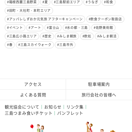
#箱根西麓三島野菜
#夏
#三島駅前エリア
#うなぎ
#和食
#田町・大社町・本町エリア
#アッパレしずおか元気旅 アフターキャンペーン
#飲食クーポン取扱店
#イベント
#アート
#富士山
#水の都・三島
#佐野美術館
#三島広小路エリア
#歴史
#みしま朝旅
#飲処
#みしま朝活
#春
#三島スカイウォーク
#三島市外
アクセス
駐車場案内
よくある質問
旅行会社の皆様へ
観光協会について
お知らせ
リンク集
三島つまみ食いチケット
パンフレット