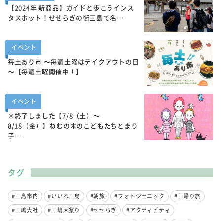
【2024年 新商品】ガイドと歩こうインス
タスポット！せせらぎの街三島で名…
イベント
毎土あり市 ～毎週土曜はテイクアウトの日
～【毎週土曜開催中！】
イベント
※終了しました【7/8（土）～
8/18（金）】ねむの木のこどもたちとまり
子…
タグ
#三島市内
#いいね三島
#朝旅
#フォトジェニック
#日帰り旅
#三嶋大社
#三嶋大祭り
#せせらぎ
#アクティビティ