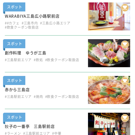
スポット
WARABIYA三島広小路駅前店
##カフェ
#三島市内
#三島広小路エリア
#飲食クーポン取扱店
スポット
創作料理 ゆうが三島
#三島駅前エリア
#飲処
#飲食クーポン取扱店
スポット
赤から三島店
#三島駅前エリア
#焼肉
#飲食クーポン取扱店
スポット
餃子の一番亭 三島駅前店
#ラーメン
#三島駅前エリア
#中華