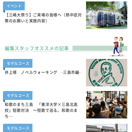
イベント
【三嶋大祭り】ご来場の皆様へ（熱中症対
策のお願いと実施内容）
編集スタッフオススメの記事
モデルコース
井上靖 ノベルウォーキング -三島市編-
モデルコース
和歌のまち三島 「東洋大学×三島北高
校」短歌対決 ～短歌で巡る。和歌のま
ち…
モデルコース