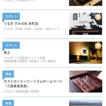
#うなぎ
#三島駅前エリア
スポット
うなぎ すみの坊 本町店
#うなぎ
#和食
#田町・大社町・本町エリア
スポット
風土
#うなぎ
#三島駅前エリア
#和食
#箱根西麓三島野菜
#飲食クーポン取扱店
特集
ガストロノミーツーリズムホームページ
「三島美食良旅」
#うなぎ
#箱根西麓三島野菜
特集