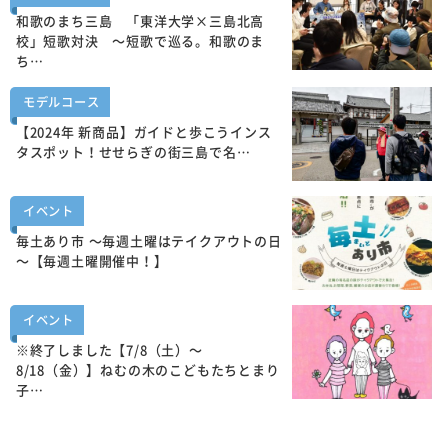
和歌のまち三島 「東洋大学×三島北高
校」短歌対決 ～短歌で巡る。和歌のま
ち…
モデルコース
【2024年 新商品】ガイドと歩こうインス
タスポット！せせらぎの街三島で名…
イベント
毎土あり市 ～毎週土曜はテイクアウトの日
～【毎週土曜開催中！】
イベント
※終了しました【7/8（土）～
8/18（金）】ねむの木のこどもたちとまり
子…