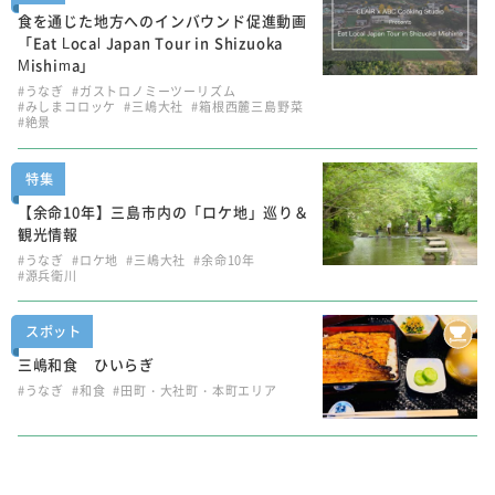
食を通じた地方へのインバウンド促進動画
「Eat Local Japan Tour in Shizuoka
Mishima」
#うなぎ
#ガストロノミーツーリズム
#みしまコロッケ
#三嶋大社
#箱根西麓三島野菜
#絶景
特集
【余命10年】三島市内の「ロケ地」巡り＆
観光情報
#うなぎ
#ロケ地
#三嶋大社
#余命10年
#源兵衛川
スポット
三嶋和食 ひいらぎ
#うなぎ
#和食
#田町・大社町・本町エリア