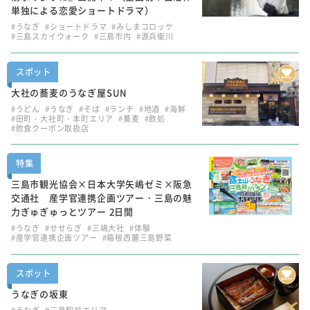
単独による恋愛ショートドラマ）
#うなぎ
#ショートドラマ
#みしまコロッケ
#三島スカイウォーク
#三島市内
#源兵衛川
スポット
大社の蕎麦のうなぎ屋SUN
#うどん
#うなぎ
#そば
#ランチ
#地酒
#海鮮
#田町・大社町・本町エリア
#蕎麦
#飲処
#飲食クーポン取扱店
特集
三島市観光協会×日本大学矢嶋ゼミ×阪急
交通社 産学官連携企画ツアー・三島の魅
力ぎゅぎゅっとツアー 2日間
#うなぎ
#せせらぎ
#三嶋大社
#体験
#産学官連携企画ツアー
#箱根西麓三島野菜
スポット
うなぎの坂東