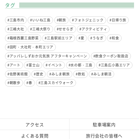
タグ
#三島市内
#いいね三島
#朝旅
#フォトジェニック
#日帰り旅
#三嶋大社
#三嶋大祭り
#せせらぎ
#アクティビティ
#箱根西麓三島野菜
#三島駅前エリア
#夏
#うなぎ
#和食
#田町・大社町・本町エリア
#アッパレしずおか元気旅 アフターキャンペーン
#飲食クーポン取扱店
#アート
#富士山
#イベント
#水の都・三島
#三島広小路エリア
#佐野美術館
#歴史
#みしま朝旅
#飲処
#みしま朝活
#朝散歩
#春
#三島スカイウォーク
アクセス
駐車場案内
よくある質問
旅行会社の皆様へ