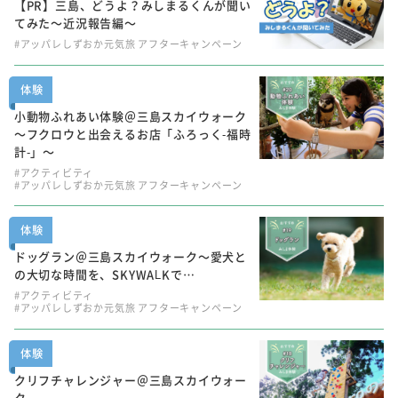
【PR】三島、どうよ？みしまるくんが聞い
てみた～近況報告編～
#アッパレしずおか元気旅 アフターキャンペーン
体験
小動物ふれあい体験＠三島スカイウォーク
～フクロウと出会えるお店「ふろっく-福時
計-」～
#アクティビティ
#アッパレしずおか元気旅 アフターキャンペーン
体験
ドッグラン＠三島スカイウォーク～愛犬と
の大切な時間を、SKYWALKで…
#アクティビティ
#アッパレしずおか元気旅 アフターキャンペーン
体験
クリフチャレンジャー＠三島スカイウォー
ク