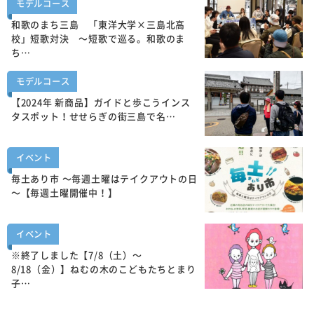
モデルコース
和歌のまち三島 「東洋大学×三島北高
校」短歌対決 ～短歌で巡る。和歌のま
ち…
モデルコース
【2024年 新商品】ガイドと歩こうインス
タスポット！せせらぎの街三島で名…
イベント
毎土あり市 ～毎週土曜はテイクアウトの日
～【毎週土曜開催中！】
イベント
※終了しました【7/8（土）～
8/18（金）】ねむの木のこどもたちとまり
子…