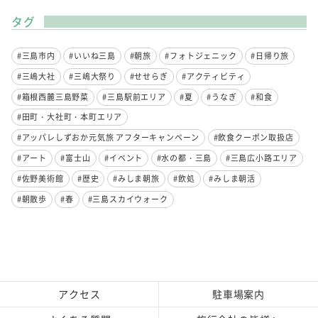
タグ
#三島市内
#いいね三島
#朝旅
#フォトジェニック
#日帰り旅
#三嶋大社
#三嶋大祭り
#せせらぎ
#アクティビティ
#箱根西麓三島野菜
#三島駅前エリア
#夏
#うなぎ
#和食
#田町・大社町・本町エリア
#アッパレしずおか元気旅 アフターキャンペーン
#飲食クーポン取扱店
#アート
#富士山
#イベント
#水の都・三島
#三島広小路エリア
#佐野美術館
#歴史
#みしま朝旅
#飲処
#みしま朝活
#朝散歩
#春
#三島スカイウォーク
アクセス
駐車場案内