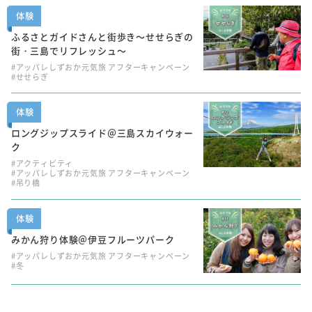
体験
ふるさとガイドさんと街歩き～せせらぎの
街・三島でリフレッシュ～
#アッパレしずおか元気旅 アフターキャンペーン
#せせらぎ
体験
ロングジップスライド＠三島スカイウォー
ク
#アクティビティ
#アッパレしずおか元気旅 アフターキャンペーン
#吊り橋
体験
みかん狩り体験＠伊豆フルーツパーク
#アッパレしずおか元気旅 アフターキャンペーン
#冬