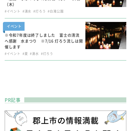
（木）
#イベント
#湧水
#灯ろう
#白滝公園
イベント
※令和7年度は終了しました 富士の清流
へ感謝 水まつり ※7/16 灯ろう流しは開
催します
#イベント
#夏
#湧水
#灯ろう
PR記事