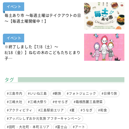
イベント
毎土あり市 ～毎週土曜はテイクアウトの日
～【毎週土曜開催中！】
イベント
※終了しました【7/8（土）～
8/18（金）】ねむの木のこどもたちとまり
子…
タグ
#三島市内
#いいね三島
#朝旅
#フォトジェニック
#日帰り旅
#三嶋大社
#三嶋大祭り
#せせらぎ
#箱根西麓三島野菜
#アクティビティ
#三島駅前エリア
#夏
#うなぎ
#和食
#アッパレしずおか元気旅 アフターキャンペーン
#田町・大社町・本町エリア
#富士山
#アート