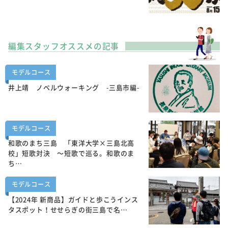
編集スタッフオススメの記事
モデルコース
井上靖 ノベルウォーキング -三島市編-
モデルコース
和歌のまち三島 「東洋大学×三島北高
校」短歌対決 ～短歌で巡る。和歌のま
ち…
モデルコース
【2024年 新商品】ガイドと歩こうインス
タスポット！せせらぎの街三島で名…