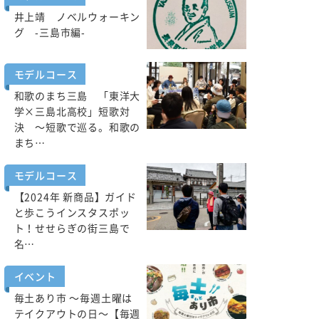
井上靖 ノベルウォーキン
グ -三島市編-
モデルコース
和歌のまち三島 「東洋大
学×三島北高校」短歌対
決 ～短歌で巡る。和歌の
まち…
モデルコース
【2024年 新商品】ガイド
と歩こうインスタスポッ
ト！せせらぎの街三島で
名…
イベント
毎土あり市 ～毎週土曜は
テイクアウトの日～【毎週