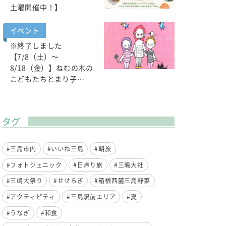
土曜開催中！】
イベント
※終了しました
【7/8（土）～
8/18（金）】ねむの木の
こどもたちとまり子…
タグ
#三島市内
#いいね三島
#朝旅
#フォトジェニック
#日帰り旅
#三嶋大社
#三嶋大祭り
#せせらぎ
#箱根西麓三島野菜
#アクティビティ
#三島駅前エリア
#夏
#うなぎ
#和食