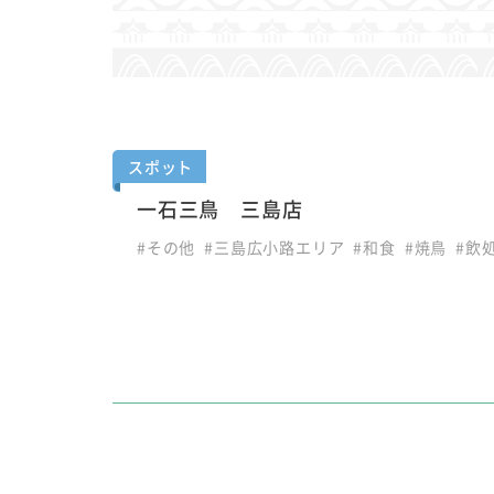
スポット
一石三鳥 三島店
#その他
#三島広小路エリア
#和食
#焼鳥
#飲