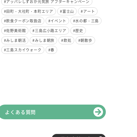
#アッパレしずおか元気旅 アフターキャンペーン
#田町・大社町・本町エリア
#富士山
#アート
#飲食クーポン取扱店
#イベント
#水の都・三島
#佐野美術館
#三島広小路エリア
#歴史
#みしま朝活
#みしま朝旅
#飲処
#朝散歩
#三島スカイウォーク
#春
よくある質問