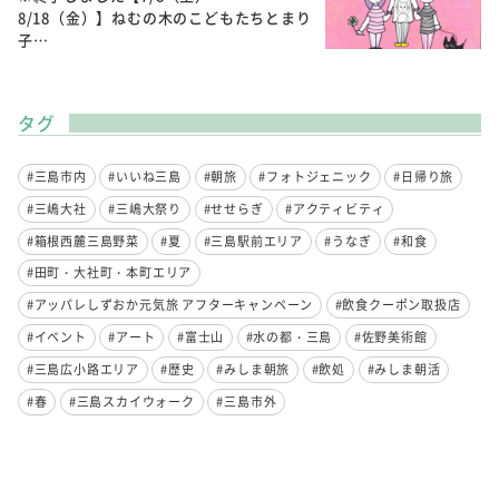
8/18（金）】ねむの木のこどもたちとまり
子…
タグ
#三島市内
#いいね三島
#朝旅
#フォトジェニック
#日帰り旅
#三嶋大社
#三嶋大祭り
#せせらぎ
#アクティビティ
#箱根西麓三島野菜
#夏
#三島駅前エリア
#うなぎ
#和食
#田町・大社町・本町エリア
#アッパレしずおか元気旅 アフターキャンペーン
#飲食クーポン取扱店
#イベント
#アート
#富士山
#水の都・三島
#佐野美術館
#三島広小路エリア
#歴史
#みしま朝旅
#飲処
#みしま朝活
#春
#三島スカイウォーク
#三島市外