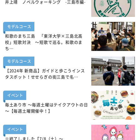
井上靖 ノベルウォーキング -三島市編-
モデルコース
和歌のまち三島 「東洋大学×三島北高
校」短歌対決 ～短歌で巡る。和歌のま
ち…
モデルコース
【2024年 新商品】ガイドと歩こうインス
タスポット！せせらぎの街三島で名…
イベント
毎土あり市 ～毎週土曜はテイクアウトの日
～【毎週土曜開催中！】
イベント
※終了しました【7/8（土）～