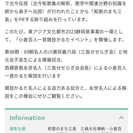
で古今伝授（古今和歌集の解釈、歌学や関連分野の知識を
師から弟子へ伝授）が行われたことから「和歌のまち三
島」をPRする取り組みを行っています。
このたび、東アジア文化都市2023静岡県事業の一環とし
て、「小倉百人一首競技かるたイベント」を開催します。
第68期・69期名人の川瀬将義六段（三島せせらぎ会）と地
元女子高生による模擬試合、
西郷直樹永世名人（三島せせらぎ会会長）による小倉百人
一首かるた解説を行います
競技かるた名人による迫力ある試合と、永世名人による解
説をこの機会にぜひご観覧ください。
Information
催事名勝
和歌のまち三島 三嶋大社奉納・小倉百