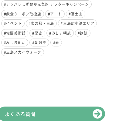
#アッパレしずおか元気旅 アフターキャンペーン
#飲食クーポン取扱店
#アート
#富士山
#イベント
#水の都・三島
#三島広小路エリア
#佐野美術館
#歴史
#みしま朝旅
#飲処
#みしま朝活
#朝散歩
#春
#三島スカイウォーク
よくある質問