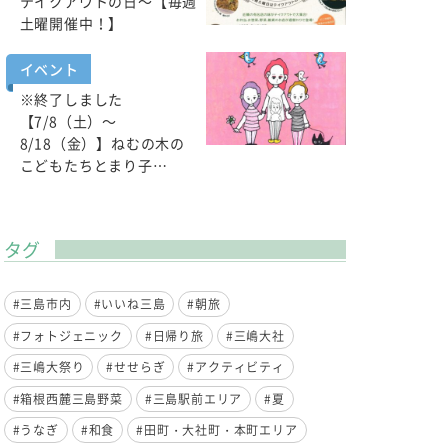
テイクアウトの日～【毎週
土曜開催中！】
イベント
※終了しました
【7/8（土）～
8/18（金）】ねむの木の
こどもたちとまり子…
タグ
#三島市内
#いいね三島
#朝旅
#フォトジェニック
#日帰り旅
#三嶋大社
#三嶋大祭り
#せせらぎ
#アクティビティ
#箱根西麓三島野菜
#三島駅前エリア
#夏
#うなぎ
#和食
#田町・大社町・本町エリア