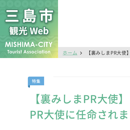
ホーム
【裏みしまPR大使
特集
【裏みしまPR大使
PR大使に任命され