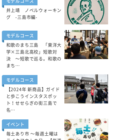
モデルコース
井上靖 ノベルウォーキン
グ -三島市編-
モデルコース
和歌のまち三島 「東洋大
学×三島北高校」短歌対
決 ～短歌で巡る。和歌の
まち…
モデルコース
【2024年 新商品】ガイド
と歩こうインスタスポッ
ト！せせらぎの街三島で
名…
イベント
毎土あり市 ～毎週土曜は