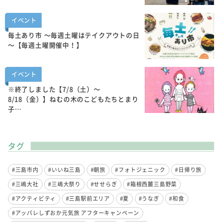
イベント
毎土あり市 ～毎週土曜はテイクアウトの日
～【毎週土曜開催中！】
イベント
※終了しました【7/8（土）～
8/18（金）】ねむの木のこどもたちとまり
子…
タグ
#三島市内
#いいね三島
#朝旅
#フォトジェニック
#日帰り旅
#三嶋大社
#三嶋大祭り
#せせらぎ
#箱根西麓三島野菜
#アクティビティ
#三島駅前エリア
#夏
#うなぎ
#和食
#アッパレしずおか元気旅 アフターキャンペーン