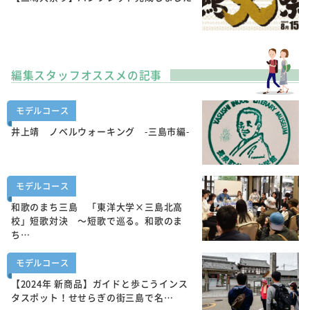
編集スタッフオススメの記事
モデルコース
井上靖 ノベルウォーキング -三島市編-
モデルコース
和歌のまち三島 「東洋大学×三島北高
校」短歌対決 ～短歌で巡る。和歌のま
ち…
モデルコース
【2024年 新商品】ガイドと歩こうインス
タスポット！せせらぎの街三島で名…