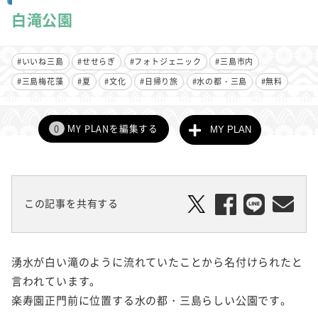
白滝公園
#いいね三島
#せせらぎ
#フォトジェニック
#三島市内
#三島梅花藻
#夏
#文化
#日帰り旅
#水の都・三島
#無料
0
MY PLANを編集する
MY PLAN
この記事を共有する
湧水が白い滝のように流れていたことから名付けられたと
言われています。
楽寿園正門前に位置する水の都・三島らしい公園です。