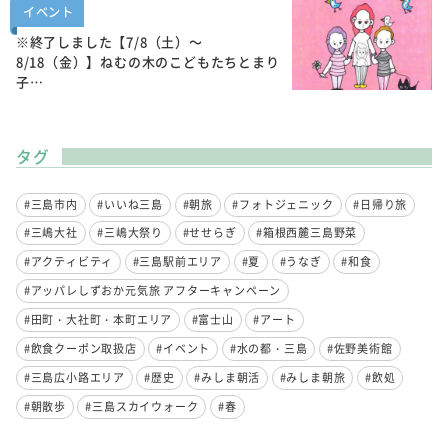
イベント
※終了しました【7/8（土）～
8/18（金）】ねむの木のこどもたちとまり
子…
タグ
#三島市内
#いいね三島
#朝旅
#フォトジェニック
#日帰り旅
#三嶋大社
#三嶋大祭り
#せせらぎ
#箱根西麓三島野菜
#アクティビティ
#三島駅前エリア
#夏
#うなぎ
#和食
#アッパレしずおか元気旅 アフターキャンペーン
#田町・大社町・本町エリア
#富士山
#アート
#飲食クーポン取扱店
#イベント
#水の都・三島
#佐野美術館
#三島広小路エリア
#歴史
#みしま朝活
#みしま朝旅
#飲処
#朝散歩
#三島スカイウォーク
#春