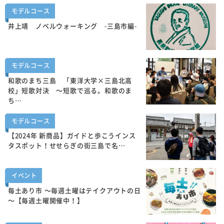
モデルコース
井上靖 ノベルウォーキング -三島市編-
モデルコース
和歌のまち三島 「東洋大学×三島北高
校」短歌対決 ～短歌で巡る。和歌のま
ち…
モデルコース
【2024年 新商品】ガイドと歩こうインス
タスポット！せせらぎの街三島で名…
イベント
毎土あり市 ～毎週土曜はテイクアウトの日
～【毎週土曜開催中！】