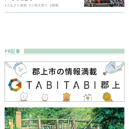
#ふるさと納税
#三嶋大祭り
#頼朝
PR記事