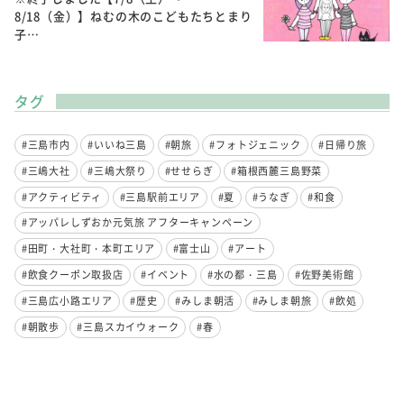
8/18（金）】ねむの木のこどもたちとまり
子…
タグ
#三島市内
#いいね三島
#朝旅
#フォトジェニック
#日帰り旅
#三嶋大社
#三嶋大祭り
#せせらぎ
#箱根西麓三島野菜
#アクティビティ
#三島駅前エリア
#夏
#うなぎ
#和食
#アッパレしずおか元気旅 アフターキャンペーン
#田町・大社町・本町エリア
#富士山
#アート
#飲食クーポン取扱店
#イベント
#水の都・三島
#佐野美術館
#三島広小路エリア
#歴史
#みしま朝活
#みしま朝旅
#飲処
#朝散歩
#三島スカイウォーク
#春