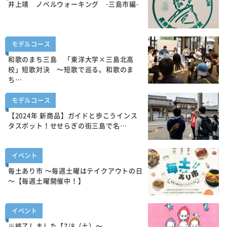
井上靖 ノベルウォーキング -三島市編-
モデルコース
和歌のまち三島 「東洋大学×三島北高
校」短歌対決 ～短歌で巡る。和歌のま
ち…
モデルコース
【2024年 新商品】ガイドと歩こうインス
タスポット！せせらぎの街三島で名…
イベント
毎土あり市 ～毎週土曜はテイクアウトの日
～【毎週土曜開催中！】
イベント
※終了しました【7/8（土）～