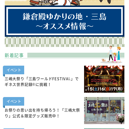
新着記事
イベント
三嶋大祭り「三島ワールドFESTIVAL」で
ギネス世界記録®に挑戦！
イベント
お祭りの思い出を持ち帰ろう！「三嶋大祭
り」公式＆限定グッズ販売中！