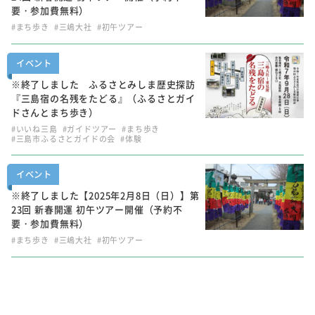
要・参加費無料）
#まち歩き
#三嶋大社
#初午ツアー
イベント
※終了しました ふるさとみしま歴史探訪
『三島宿の名残をたどる』（ふるさとガイ
ドさんとまち歩き）
#いいね三島
#ガイドツアー
#まち歩き
#三島市ふるさとガイドの会
#体験
イベント
※終了しました【2025年2月8日（日）】第
23回 新春開運 初午ツアー開催（予約不
要・参加費無料）
#まち歩き
#三嶋大社
#初午ツアー