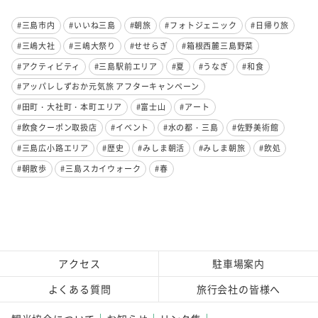
#三島市内
#いいね三島
#朝旅
#フォトジェニック
#日帰り旅
#三嶋大社
#三嶋大祭り
#せせらぎ
#箱根西麓三島野菜
#アクティビティ
#三島駅前エリア
#夏
#うなぎ
#和食
#アッパレしずおか元気旅 アフターキャンペーン
#田町・大社町・本町エリア
#富士山
#アート
#飲食クーポン取扱店
#イベント
#水の都・三島
#佐野美術館
#三島広小路エリア
#歴史
#みしま朝活
#みしま朝旅
#飲処
#朝散歩
#三島スカイウォーク
#春
アクセス
駐車場案内
よくある質問
旅行会社の皆様へ