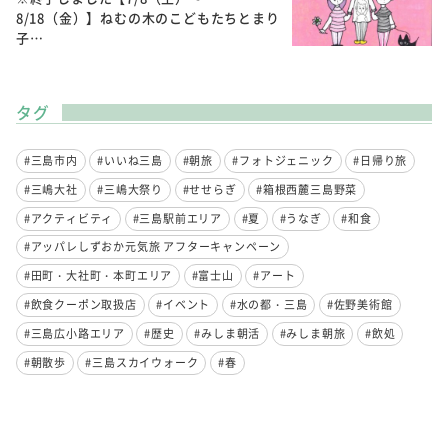
8/18（金）】ねむの木のこどもたちとまり
子…
タグ
#三島市内
#いいね三島
#朝旅
#フォトジェニック
#日帰り旅
#三嶋大社
#三嶋大祭り
#せせらぎ
#箱根西麓三島野菜
#アクティビティ
#三島駅前エリア
#夏
#うなぎ
#和食
#アッパレしずおか元気旅 アフターキャンペーン
#田町・大社町・本町エリア
#富士山
#アート
#飲食クーポン取扱店
#イベント
#水の都・三島
#佐野美術館
#三島広小路エリア
#歴史
#みしま朝活
#みしま朝旅
#飲処
#朝散歩
#三島スカイウォーク
#春