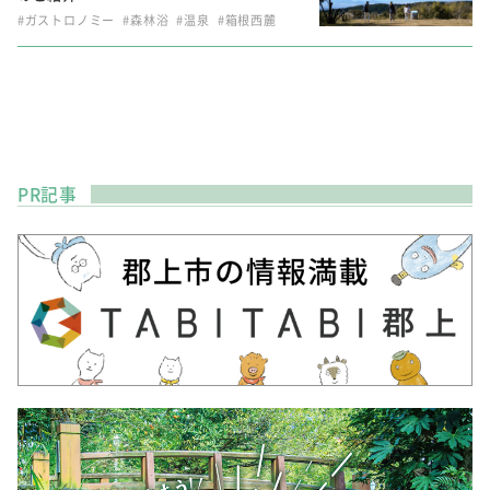
#ガストロノミー
#森林浴
#温泉
#箱根西麓
PR記事