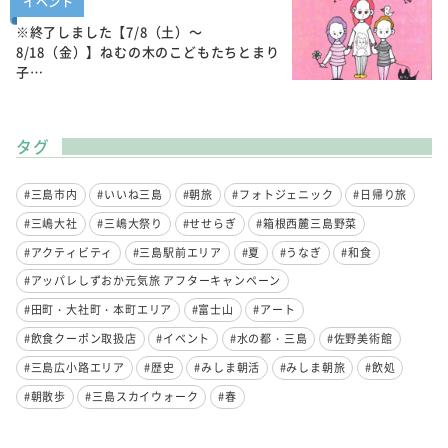
イベント
※終了しました【7/8（土）～
8/18（金）】ねむの木のこどもたちとまり
子…
タグ
#三島市内
#いいね三島
#朝旅
#フォトジェニック
#日帰り旅
#三嶋大社
#三嶋大祭り
#せせらぎ
#箱根西麓三島野菜
#アクティビティ
#三島駅前エリア
#夏
#うなぎ
#和食
#アッパレしずおか元気旅 アフターキャンペーン
#田町・大社町・本町エリア
#富士山
#アート
#飲食クーポン取扱店
#イベント
#水の都・三島
#佐野美術館
#三島広小路エリア
#歴史
#みしま朝活
#みしま朝旅
#飲処
#朝散歩
#三島スカイウォーク
#春