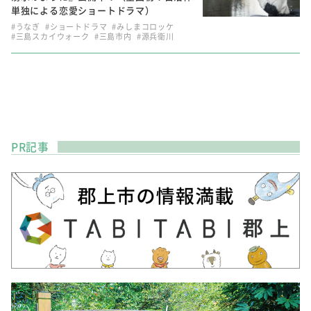
単独による恋愛ショートドラマ）
#うなぎ
#ショートドラマ
#みしまコロッケ
#三島スカイウォーク
#三島市内
#源兵衛川
PR記事