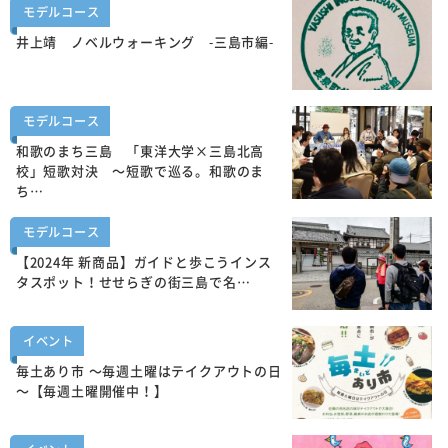
モデルコース
井上靖 ノベルウォーキング -三島市編-
モデルコース
和歌のまち三島 「東洋大学×三島北高
校」短歌対決 ～短歌で巡る。和歌のま
ち…
モデルコース
【2024年 新商品】ガイドと歩こうインス
タスポット！せせらぎの街三島で名…
イベント
毎土あり市 ～毎週土曜はテイクアウトの日
～【毎週土曜開催中！】