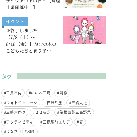
テイクアウトの日～【毎週
土曜開催中！】
イベント
※終了しました
【7/8（土）～
8/18（金）】ねむの木の
こどもたちとまり子…
タグ
#三島市内
#いいね三島
#朝旅
#フォトジェニック
#日帰り旅
#三嶋大社
#三嶋大祭り
#せせらぎ
#箱根西麓三島野菜
#アクティビティ
#三島駅前エリア
#夏
#うなぎ
#和食