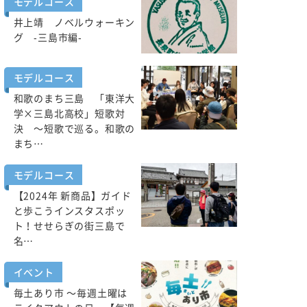
モデルコース
井上靖 ノベルウォーキン
グ -三島市編-
モデルコース
和歌のまち三島 「東洋大
学×三島北高校」短歌対
決 ～短歌で巡る。和歌の
まち…
モデルコース
【2024年 新商品】ガイド
と歩こうインスタスポッ
ト！せせらぎの街三島で
名…
イベント
毎土あり市 ～毎週土曜は