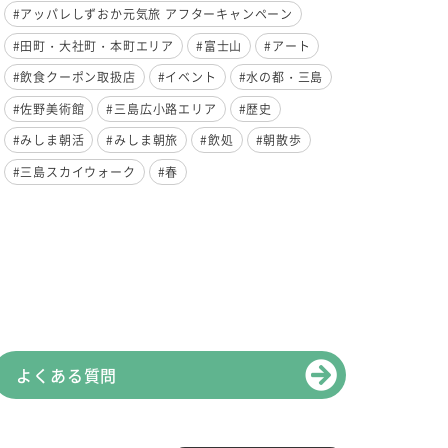
#アッパレしずおか元気旅 アフターキャンペーン
#田町・大社町・本町エリア
#富士山
#アート
#飲食クーポン取扱店
#イベント
#水の都・三島
#佐野美術館
#三島広小路エリア
#歴史
#みしま朝活
#みしま朝旅
#飲処
#朝散歩
#三島スカイウォーク
#春
よくある質問