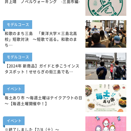
井上靖 ノベルウォーキング -三島市編-
モデルコース
和歌のまち三島 「東洋大学×三島北高
校」短歌対決 ～短歌で巡る。和歌のま
ち…
モデルコース
【2024年 新商品】ガイドと歩こうインス
タスポット！せせらぎの街三島で名…
イベント
毎土あり市 ～毎週土曜はテイクアウトの日
～【毎週土曜開催中！】
イベント
※終了しました【7/8（土）～