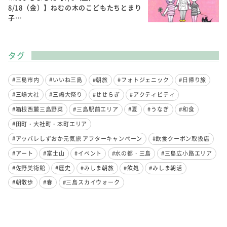
8/18（金）】ねむの木のこどもたちとまり
子…
タグ
#三島市内
#いいね三島
#朝旅
#フォトジェニック
#日帰り旅
#三嶋大社
#三嶋大祭り
#せせらぎ
#アクティビティ
#箱根西麓三島野菜
#三島駅前エリア
#夏
#うなぎ
#和食
#田町・大社町・本町エリア
#アッパレしずおか元気旅 アフターキャンペーン
#飲食クーポン取扱店
#アート
#富士山
#イベント
#水の都・三島
#三島広小路エリア
#佐野美術館
#歴史
#みしま朝旅
#飲処
#みしま朝活
#朝散歩
#春
#三島スカイウォーク