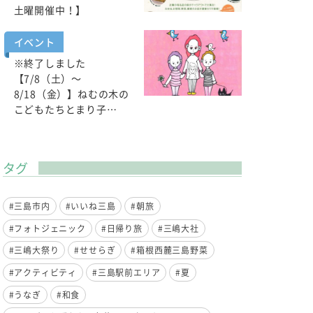
土曜開催中！】
イベント
※終了しました
【7/8（土）～
8/18（金）】ねむの木の
こどもたちとまり子…
タグ
#三島市内
#いいね三島
#朝旅
#フォトジェニック
#日帰り旅
#三嶋大社
#三嶋大祭り
#せせらぎ
#箱根西麓三島野菜
#アクティビティ
#三島駅前エリア
#夏
#うなぎ
#和食