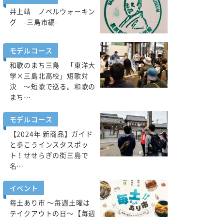
井上靖 ノベルウォーキン
グ -三島市編-
モデルコース
和歌のまち三島 「東洋大
学×三島北高校」短歌対
決 ～短歌で巡る。和歌の
まち…
モデルコース
【2024年 新商品】ガイド
と歩こうインスタスポッ
ト！せせらぎの街三島で
名…
イベント
毎土あり市 ～毎週土曜は
テイクアウトの日～【毎週