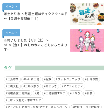
イベント
毎土あり市 ～毎週土曜はテイクアウトの日
～【毎週土曜開催中！】
イベント
※終了しました【7/8（土）～
8/18（金）】ねむの木のこどもたちとまり
子…
タグ
#三島市内
#いいね三島
#朝旅
#フォトジェニック
#日帰り旅
#三嶋大社
#三嶋大祭り
#せせらぎ
#アクティビティ
#箱根西麓三島野菜
#夏
#三島駅前エリア
#うなぎ
#和食
#田町・大社町・本町エリア
#アッパレしずおか元気旅 アフターキャンペーン
#飲食クーポン取扱店