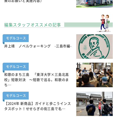
策のお願いと実施内容）
編集スタッフオススメの記事
モデルコース
井上靖 ノベルウォーキング -三島市編-
モデルコース
和歌のまち三島 「東洋大学×三島北高
校」短歌対決 ～短歌で巡る。和歌のま
ち…
モデルコース
【2024年 新商品】ガイドと歩こうインス
タスポット！せせらぎの街三島で名…