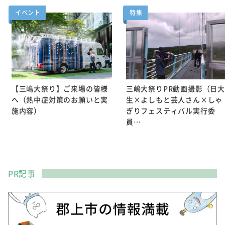
イベント
特集
【三嶋大祭り】ご来場の皆様
三嶋大祭りPR動画撮影（日大
へ（熱中症対策のお願いと実
生×よしもと芸人さん×しゃ
施内容）
ぎりフェスティバル実行委
員…
PR記事