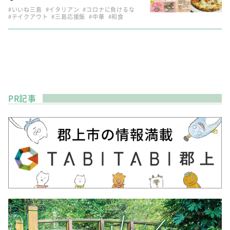
#いいね三島
#イタリアン
#コロナに負けるな
#テイクアウト
#三島応援飯
#中華
#和食
PR記事