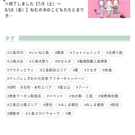
※終了しました【7/8（土）～
8/18（金）】ねむの木のこどもたちとまり
子…
タグ
#三島市内
#いいね三島
#朝旅
#フォトジェニック
#日帰り旅
#三嶋大社
#三嶋大祭り
#せせらぎ
#箱根西麓三島野菜
#アクティビティ
#三島駅前エリア
#夏
#うなぎ
#和食
#アッパレしずおか元気旅 アフターキャンペーン
#田町・大社町・本町エリア
#富士山
#アート
#飲食クーポン取扱店
#イベント
#水の都・三島
#佐野美術館
#三島広小路エリア
#歴史
#みしま朝活
#みしま朝旅
#飲処
#朝散歩
#三島スカイウォーク
#春