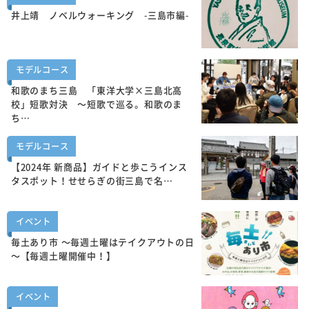
井上靖 ノベルウォーキング -三島市編-
モデルコース
和歌のまち三島 「東洋大学×三島北高
校」短歌対決 ～短歌で巡る。和歌のま
ち…
モデルコース
【2024年 新商品】ガイドと歩こうインス
タスポット！せせらぎの街三島で名…
イベント
毎土あり市 ～毎週土曜はテイクアウトの日
～【毎週土曜開催中！】
イベント