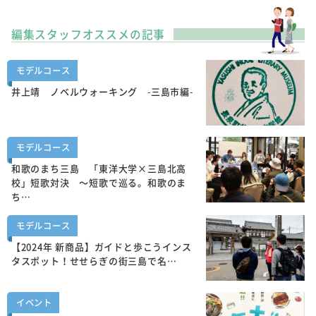
編集スタッフオススメの記事
モデルコース
井上靖 ノベルウォーキング -三島市編-
モデルコース
和歌のまち三島 「東洋大学×三島北高
校」短歌対決 ～短歌で巡る。和歌のま
ち…
モデルコース
【2024年 新商品】ガイドと歩こうインス
タスポット！せせらぎの街三島で名…
イベント