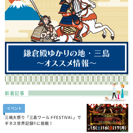
新着記事
イベント
三嶋大祭り「三島ワールドFESTIVAL」で
ギネス世界記録®に挑戦！