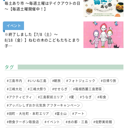
毎土あり市 ～毎週土曜はテイクアウトの日
～【毎週土曜開催中！】
イベント
※終了しました【7/8（土）～
8/18（金）】ねむの木のこどもたちとまり
子…
タグ
#三島市内
#いいね三島
#朝旅
#フォトジェニック
#日帰り旅
#三嶋大社
#三嶋大祭り
#せせらぎ
#箱根西麓三島野菜
#アクティビティ
#三島駅前エリア
#夏
#うなぎ
#和食
#アッパレしずおか元気旅 アフターキャンペーン
#田町・大社町・本町エリア
#富士山
#アート
#飲食クーポン取扱店
#イベント
#水の都・三島
#佐野美術館