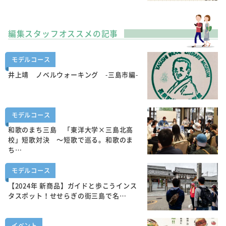
編集スタッフオススメの記事
モデルコース
井上靖 ノベルウォーキング -三島市編-
モデルコース
和歌のまち三島 「東洋大学×三島北高
校」短歌対決 ～短歌で巡る。和歌のま
ち…
モデルコース
【2024年 新商品】ガイドと歩こうインス
タスポット！せせらぎの街三島で名…
イベント