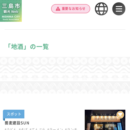
重要なお知らせ
「地酒」の一覧
スポット
蕎麦建設SUN
#うどん
#そば
#てんぷら
#ラーメン
#ランチ