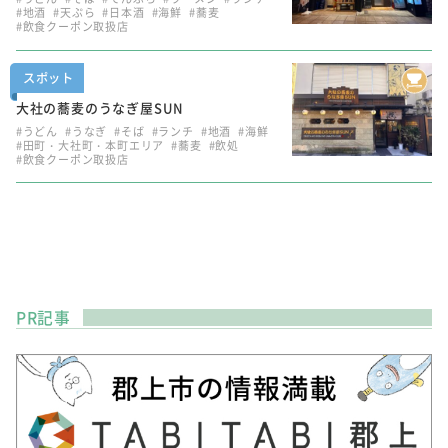
#地酒
#天ぷら
#日本酒
#海鮮
#蕎麦
#飲食クーポン取扱店
スポット
大社の蕎麦のうなぎ屋SUN
#うどん
#うなぎ
#そば
#ランチ
#地酒
#海鮮
#田町・大社町・本町エリア
#蕎麦
#飲処
#飲食クーポン取扱店
PR記事