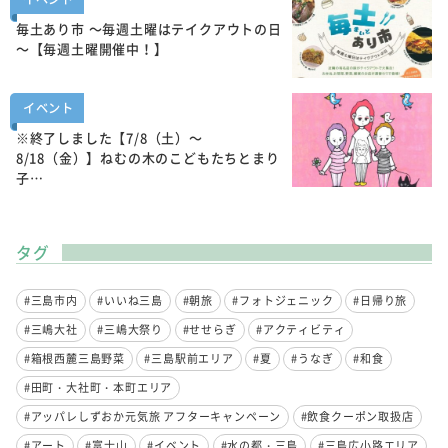
毎土あり市 ～毎週土曜はテイクアウトの日
～【毎週土曜開催中！】
イベント
※終了しました【7/8（土）～
8/18（金）】ねむの木のこどもたちとまり
子…
タグ
#三島市内
#いいね三島
#朝旅
#フォトジェニック
#日帰り旅
#三嶋大社
#三嶋大祭り
#せせらぎ
#アクティビティ
#箱根西麓三島野菜
#三島駅前エリア
#夏
#うなぎ
#和食
#田町・大社町・本町エリア
#アッパレしずおか元気旅 アフターキャンペーン
#飲食クーポン取扱店
#アート
#富士山
#イベント
#水の都・三島
#三島広小路エリア