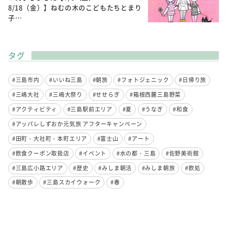
8/18（金）】ねむの木のこどもたちとまり
子…
タグ
#三島市内
#いいね三島
#朝旅
#フォトジェニック
#日帰り旅
#三嶋大社
#三嶋大祭り
#せせらぎ
#箱根西麓三島野菜
#アクティビティ
#三島駅前エリア
#夏
#うなぎ
#和食
#アッパレしずおか元気旅 アフターキャンペーン
#田町・大社町・本町エリア
#富士山
#アート
#飲食クーポン取扱店
#イベント
#水の都・三島
#佐野美術館
#三島広小路エリア
#歴史
#みしま朝活
#みしま朝旅
#飲処
#朝散歩
#三島スカイウォーク
#春