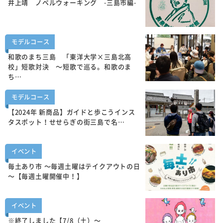
井上靖 ノベルウォーキング -三島市編-
モデルコース
和歌のまち三島 「東洋大学×三島北高
校」短歌対決 ～短歌で巡る。和歌のま
ち…
モデルコース
【2024年 新商品】ガイドと歩こうインス
タスポット！せせらぎの街三島で名…
イベント
毎土あり市 ～毎週土曜はテイクアウトの日
～【毎週土曜開催中！】
イベント
※終了しました【7/8（土）～