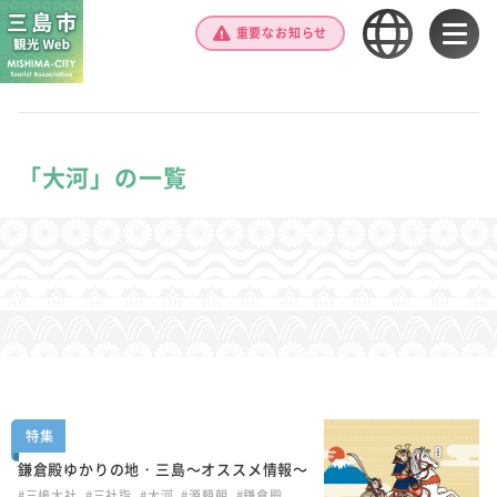
重要なお知らせ
「大河」の一覧
特集
鎌倉殿ゆかりの地・三島～オススメ情報～
#三嶋大社
#三社詣
#大河
#源頼朝
#鎌倉殿