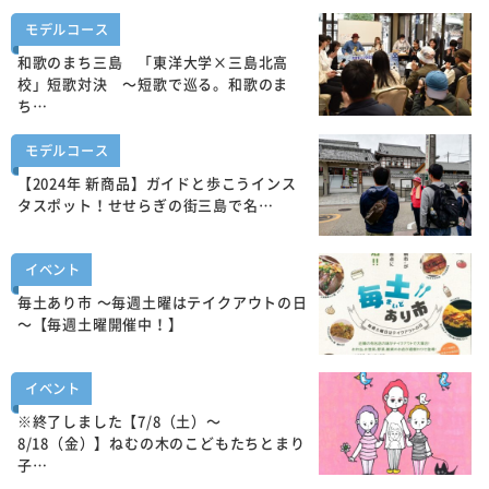
モデルコース
和歌のまち三島 「東洋大学×三島北高
校」短歌対決 ～短歌で巡る。和歌のま
ち…
モデルコース
【2024年 新商品】ガイドと歩こうインス
タスポット！せせらぎの街三島で名…
イベント
毎土あり市 ～毎週土曜はテイクアウトの日
～【毎週土曜開催中！】
イベント
※終了しました【7/8（土）～
8/18（金）】ねむの木のこどもたちとまり
子…