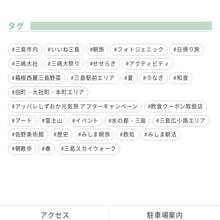
タグ
#三島市内
#いいね三島
#朝旅
#フォトジェニック
#日帰り旅
#三嶋大社
#三嶋大祭り
#せせらぎ
#アクティビティ
#箱根西麓三島野菜
#三島駅前エリア
#夏
#うなぎ
#和食
#田町・大社町・本町エリア
#アッパレしずおか元気旅 アフターキャンペーン
#飲食クーポン取扱店
#アート
#富士山
#イベント
#水の都・三島
#三島広小路エリア
#佐野美術館
#歴史
#みしま朝旅
#飲処
#みしま朝活
#朝散歩
#春
#三島スカイウォーク
アクセス
駐車場案内