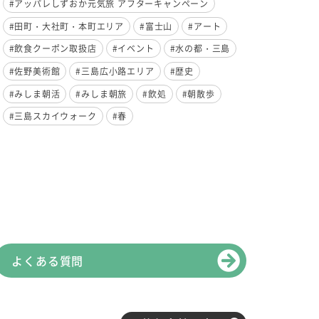
#アッパレしずおか元気旅 アフターキャンペーン
#田町・大社町・本町エリア
#富士山
#アート
#飲食クーポン取扱店
#イベント
#水の都・三島
#佐野美術館
#三島広小路エリア
#歴史
#みしま朝活
#みしま朝旅
#飲処
#朝散歩
#三島スカイウォーク
#春
よくある質問