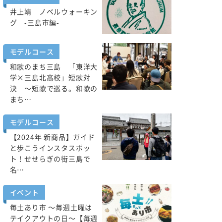
井上靖 ノベルウォーキン
グ -三島市編-
モデルコース
和歌のまち三島 「東洋大
学×三島北高校」短歌対
決 ～短歌で巡る。和歌の
まち…
モデルコース
【2024年 新商品】ガイド
と歩こうインスタスポッ
ト！せせらぎの街三島で
名…
イベント
毎土あり市 ～毎週土曜は
テイクアウトの日～【毎週