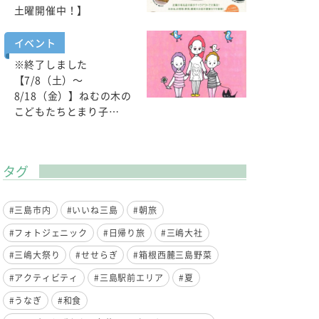
土曜開催中！】
イベント
※終了しました
【7/8（土）～
8/18（金）】ねむの木の
こどもたちとまり子…
タグ
#三島市内
#いいね三島
#朝旅
#フォトジェニック
#日帰り旅
#三嶋大社
#三嶋大祭り
#せせらぎ
#箱根西麓三島野菜
#アクティビティ
#三島駅前エリア
#夏
#うなぎ
#和食