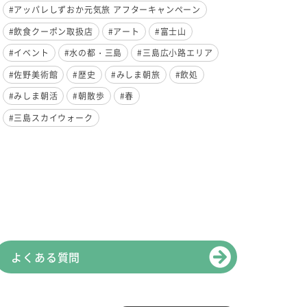
#アッパレしずおか元気旅 アフターキャンペーン
#飲食クーポン取扱店
#アート
#富士山
#イベント
#水の都・三島
#三島広小路エリア
#佐野美術館
#歴史
#みしま朝旅
#飲処
#みしま朝活
#朝散歩
#春
#三島スカイウォーク
よくある質問