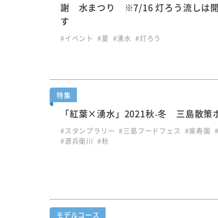
謝 水まつり ※7/16 灯ろう流しは
す
#イベント
#夏
#湧水
#灯ろう
特集
「紅葉×湧水」2021秋-冬 三島散策
#スタンプラリー
#三島フードフェス
#楽寿園
#源兵衛川
#秋
モデルコース