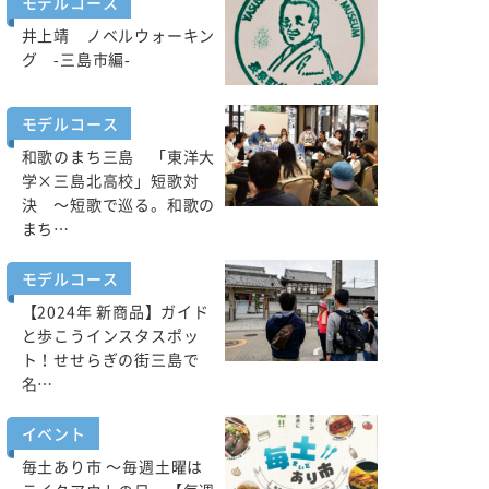
モデルコース
井上靖 ノベルウォーキン
グ -三島市編-
モデルコース
和歌のまち三島 「東洋大
学×三島北高校」短歌対
決 ～短歌で巡る。和歌の
まち…
モデルコース
【2024年 新商品】ガイド
と歩こうインスタスポッ
ト！せせらぎの街三島で
名…
イベント
毎土あり市 ～毎週土曜は