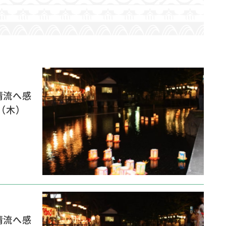
清流へ感
（木）
清流へ感