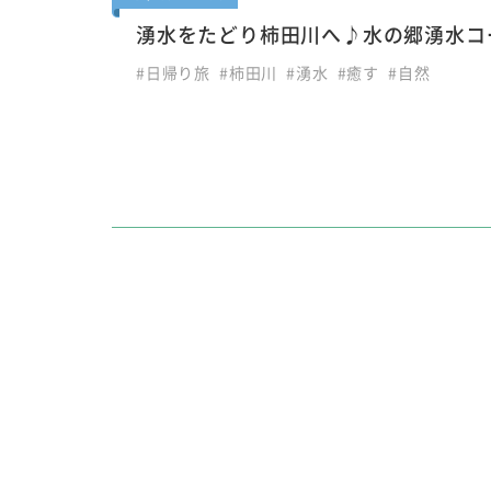
湧水をたどり柿田川へ♪水の郷湧水コ
#日帰り旅
#柿田川
#湧水
#癒す
#自然