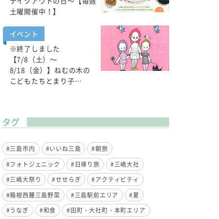
テイクアウトの日～【毎週
土曜開催中！】
イベント
※終了しました
【7/8（土）～
8/18（金）】ねむの木の
こどもたちとまり子…
タグ
#三島市内
#いいね三島
#朝旅
#フォトジェニック
#日帰り旅
#三嶋大社
#三嶋大祭り
#せせらぎ
#アクティビティ
#箱根西麓三島野菜
#三島駅前エリア
#夏
#うなぎ
#和食
#田町・大社町・本町エリア