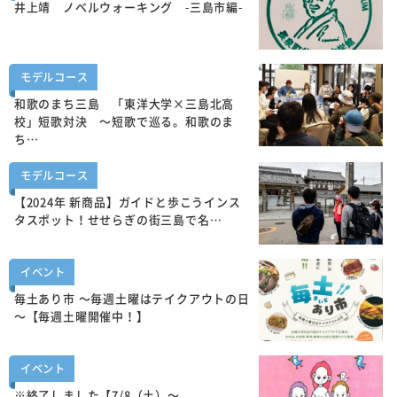
井上靖 ノベルウォーキング -三島市編-
モデルコース
和歌のまち三島 「東洋大学×三島北高
校」短歌対決 ～短歌で巡る。和歌のま
ち…
モデルコース
【2024年 新商品】ガイドと歩こうインス
タスポット！せせらぎの街三島で名…
イベント
毎土あり市 ～毎週土曜はテイクアウトの日
～【毎週土曜開催中！】
イベント
※終了しました【7/8（土）～