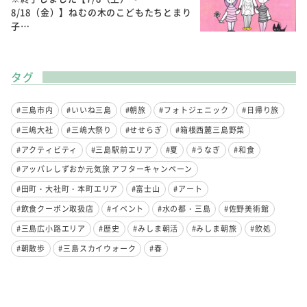
8/18（金）】ねむの木のこどもたちとまり
子…
タグ
#三島市内
#いいね三島
#朝旅
#フォトジェニック
#日帰り旅
#三嶋大社
#三嶋大祭り
#せせらぎ
#箱根西麓三島野菜
#アクティビティ
#三島駅前エリア
#夏
#うなぎ
#和食
#アッパレしずおか元気旅 アフターキャンペーン
#田町・大社町・本町エリア
#富士山
#アート
#飲食クーポン取扱店
#イベント
#水の都・三島
#佐野美術館
#三島広小路エリア
#歴史
#みしま朝活
#みしま朝旅
#飲処
#朝散歩
#三島スカイウォーク
#春