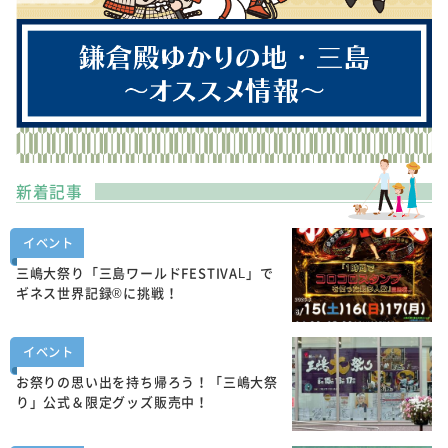
新着記事
イベント
三嶋大祭り「三島ワールドFESTIVAL」で
ギネス世界記録®に挑戦！
イベント
お祭りの思い出を持ち帰ろう！「三嶋大祭
り」公式＆限定グッズ販売中！