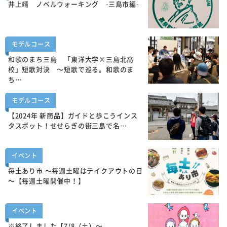
井上靖 ノベルウォーキング -三島市編-
モデルコース
和歌のまち三島 「東洋大学×三島北高
校」短歌対決 ～短歌で巡る。和歌のま
ち…
モデルコース
【2024年 新商品】ガイドと歩こうインス
タスポット！せせらぎの街三島で名…
イベント
毎土あり市 ～毎週土曜はテイクアウトの日
～【毎週土曜開催中！】
イベント
※終了しました【7/8（土）～