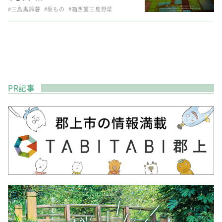
#三島馬鈴薯
#坂もの
#箱西麓三島野菜
PR記事