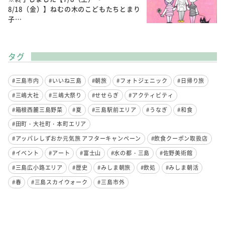
8/18（金）】ねむの木のこどもたちとまり
子…
タグ
#三島市内
#いいね三島
#朝旅
#フォトジェニック
#日帰り旅
#三嶋大社
#三嶋大祭り
#せせらぎ
#アクティビティ
#箱根西麓三島野菜
#夏
#三島駅前エリア
#うなぎ
#和食
#田町・大社町・本町エリア
#アッパレしずおか元気旅 アフターキャンペーン
#飲食クーポン取扱店
#イベント
#アート
#富士山
#水の都・三島
#佐野美術館
#三島広小路エリア
#歴史
#みしま朝旅
#飲処
#みしま朝活
#春
#三島スカイウォーク
#三島市外