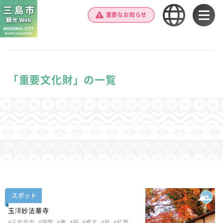
重要なお知らせ
「重要文化財」の一覧
スポット
玉澤妙法華寺
#三島市内
#庭園
#春
#桜
#癒す
#秋
#紅葉