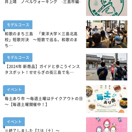
井上靖 ノベルウォーキング -三島市編-
モデルコース
和歌のまち三島 「東洋大学×三島北高
校」短歌対決 ～短歌で巡る。和歌のま
ち…
モデルコース
【2024年 新商品】ガイドと歩こうインス
タスポット！せせらぎの街三島で名…
イベント
毎土あり市 ～毎週土曜はテイクアウトの日
～【毎週土曜開催中！】
イベント
※終了しました【7/8（土）～