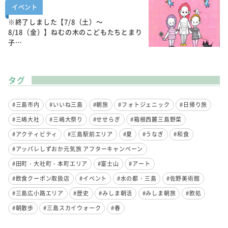
イベント
※終了しました【7/8（土）～
8/18（金）】ねむの木のこどもたちとまり
子…
タグ
#三島市内
#いいね三島
#朝旅
#フォトジェニック
#日帰り旅
#三嶋大社
#三嶋大祭り
#せせらぎ
#箱根西麓三島野菜
#アクティビティ
#三島駅前エリア
#夏
#うなぎ
#和食
#アッパレしずおか元気旅 アフターキャンペーン
#田町・大社町・本町エリア
#富士山
#アート
#飲食クーポン取扱店
#イベント
#水の都・三島
#佐野美術館
#三島広小路エリア
#歴史
#みしま朝活
#みしま朝旅
#飲処
#朝散歩
#三島スカイウォーク
#春