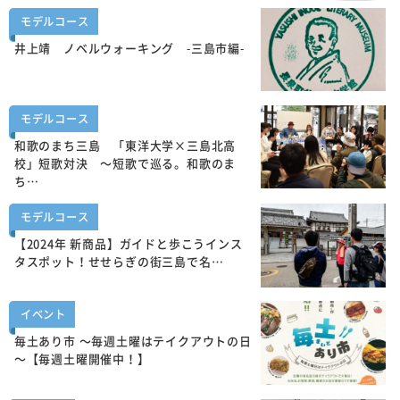
モデルコース
井上靖 ノベルウォーキング -三島市編-
モデルコース
和歌のまち三島 「東洋大学×三島北高
校」短歌対決 ～短歌で巡る。和歌のま
ち…
モデルコース
【2024年 新商品】ガイドと歩こうインス
タスポット！せせらぎの街三島で名…
イベント
毎土あり市 ～毎週土曜はテイクアウトの日
～【毎週土曜開催中！】