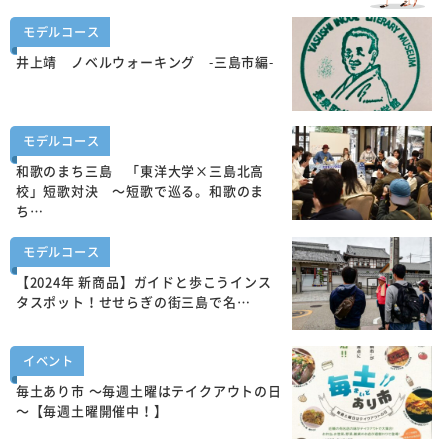
モデルコース
井上靖 ノベルウォーキング -三島市編-
モデルコース
和歌のまち三島 「東洋大学×三島北高
校」短歌対決 ～短歌で巡る。和歌のま
ち…
モデルコース
【2024年 新商品】ガイドと歩こうインス
タスポット！せせらぎの街三島で名…
イベント
毎土あり市 ～毎週土曜はテイクアウトの日
～【毎週土曜開催中！】