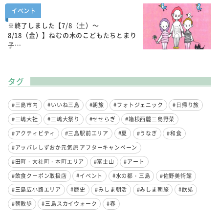
イベント
※終了しました【7/8（土）～
8/18（金）】ねむの木のこどもたちとまり
子…
タグ
#三島市内
#いいね三島
#朝旅
#フォトジェニック
#日帰り旅
#三嶋大社
#三嶋大祭り
#せせらぎ
#箱根西麓三島野菜
#アクティビティ
#三島駅前エリア
#夏
#うなぎ
#和食
#アッパレしずおか元気旅 アフターキャンペーン
#田町・大社町・本町エリア
#富士山
#アート
#飲食クーポン取扱店
#イベント
#水の都・三島
#佐野美術館
#三島広小路エリア
#歴史
#みしま朝活
#みしま朝旅
#飲処
#朝散歩
#三島スカイウォーク
#春