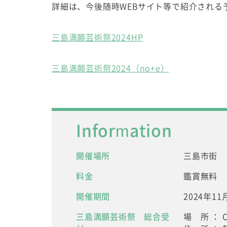
詳細は、今後随時WEBサイト等で紹介される
三島満願芸術祭2024HP
三島満願芸術祭2024（no+e）
Information
開催場所
三島市街
料金
鑑賞無料
開催期間
2024年1
三島満願芸術祭 総合受
場 所 ： 