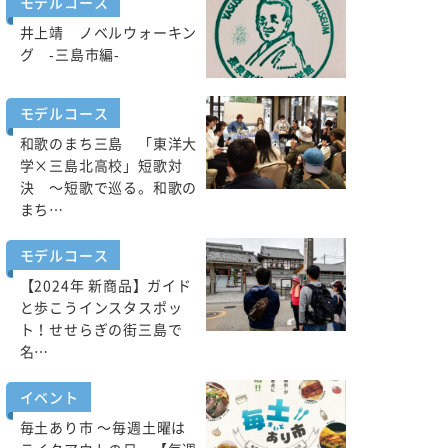
モデルコース
井上靖 ノベルウォーキン
グ -三島市編-
モデルコース
和歌のまち三島 「東洋大
学×三島北高校」短歌対
決 ～短歌で巡る。和歌の
まち…
モデルコース
【2024年 新商品】ガイド
と歩こうインスタスポッ
ト！せせらぎの街三島で
名…
イベント
毎土あり市 ～毎週土曜は