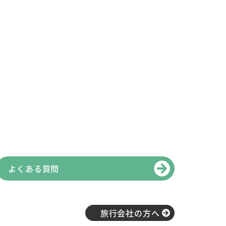
佐野美術館創立60周年・
三島市制85周年 記念
さのびコレクション 旅
する…
よくある質問
旅行会社の方へ