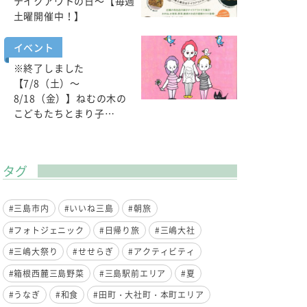
テイクアウトの日～【毎週
土曜開催中！】
イベント
※終了しました
【7/8（土）～
8/18（金）】ねむの木の
こどもたちとまり子…
タグ
#三島市内
#いいね三島
#朝旅
#フォトジェニック
#日帰り旅
#三嶋大社
#三嶋大祭り
#せせらぎ
#アクティビティ
#箱根西麓三島野菜
#三島駅前エリア
#夏
#うなぎ
#和食
#田町・大社町・本町エリア