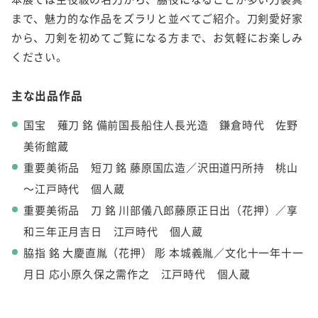
まで、魅力的な作品をズラリと並べてご紹介。刀剣愛好家
から、刀剣を初めてご覧になる方まで、お気軽にお楽しみ
ください。
主な出品作品
国宝 薙刀 銘 備前国長船住人長光造 鎌倉時代 佐野
美術館蔵
重要美術品 短刀 銘 藤原国広造／沢田道円所持 桃山
～江戸時代 個人蔵
重要美術品 刀 銘 川部儀八郎藤原正日出（花押）／享
和三年正月吉日 江戸時代 個人蔵
脇指 銘 大慶直胤（花押） 彫 本城義胤／文化十一年十一
月日 応小原久保之需作之 江戸時代 個人蔵