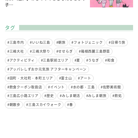
子…
タグ
#三島市内
#いいね三島
#朝旅
#フォトジェニック
#日帰り旅
#三嶋大社
#三嶋大祭り
#せせらぎ
#箱根西麓三島野菜
#アクティビティ
#三島駅前エリア
#夏
#うなぎ
#和食
#アッパレしずおか元気旅 アフターキャンペーン
#田町・大社町・本町エリア
#富士山
#アート
#飲食クーポン取扱店
#イベント
#水の都・三島
#佐野美術館
#三島広小路エリア
#歴史
#みしま朝活
#みしま朝旅
#飲処
#朝散歩
#三島スカイウォーク
#春