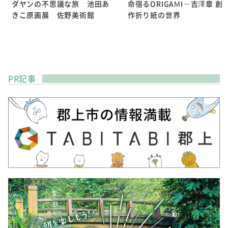
ダヤンの不思議な旅 池田あ
命宿るORIGAMI―吉澤章 創
きこ原画展 佐野美術館
作折り紙の世界
PR記事