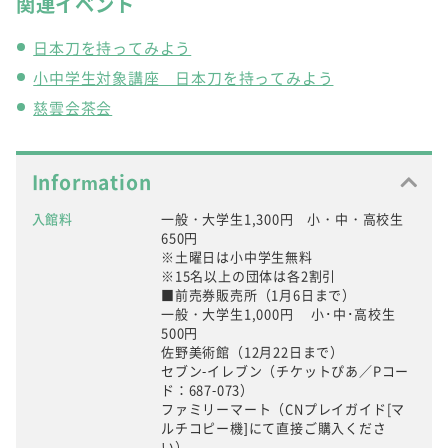
関連イベント
日本刀を持ってみよう
小中学生対象講座 日本刀を持ってみよう
慈雲会茶会
Information
入館料
一般・大学生1,300円 小・中・高校生
650円
※土曜日は小中学生無料
※15名以上の団体は各2割引
■前売券販売所（1月6日まで）
一般・大学生1,000円 小･中･高校生
500円
佐野美術館（12月22日まで）
セブン-イレブン（チケットぴあ／Pコー
ド：687-073）
ファミリーマート（CNプレイガイド[マ
ルチコピー機]にて直接ご購入くださ
い）