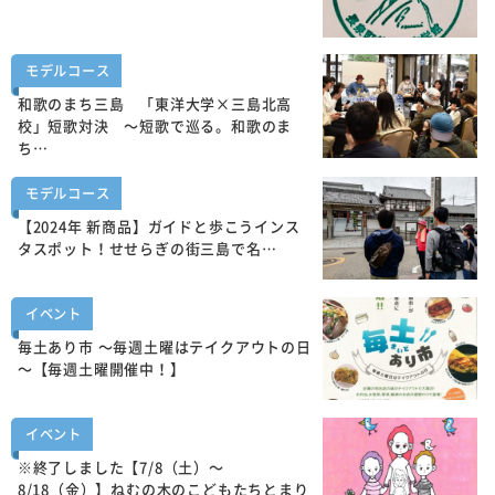
モデルコース
和歌のまち三島 「東洋大学×三島北高
校」短歌対決 ～短歌で巡る。和歌のま
ち…
モデルコース
【2024年 新商品】ガイドと歩こうインス
タスポット！せせらぎの街三島で名…
イベント
毎土あり市 ～毎週土曜はテイクアウトの日
～【毎週土曜開催中！】
イベント
※終了しました【7/8（土）～
8/18（金）】ねむの木のこどもたちとまり