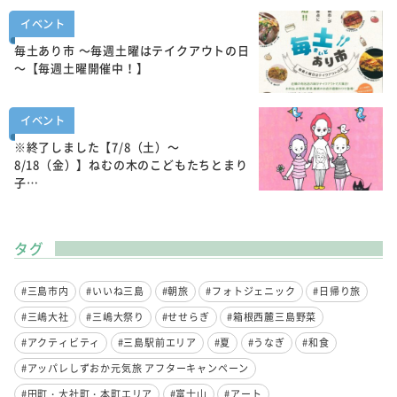
イベント
毎土あり市 ～毎週土曜はテイクアウトの日
～【毎週土曜開催中！】
イベント
※終了しました【7/8（土）～
8/18（金）】ねむの木のこどもたちとまり
子…
タグ
#三島市内
#いいね三島
#朝旅
#フォトジェニック
#日帰り旅
#三嶋大社
#三嶋大祭り
#せせらぎ
#箱根西麓三島野菜
#アクティビティ
#三島駅前エリア
#夏
#うなぎ
#和食
#アッパレしずおか元気旅 アフターキャンペーン
#田町・大社町・本町エリア
#富士山
#アート