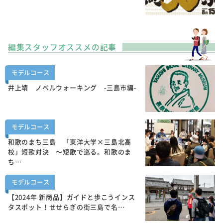
編集スタッフオススメの記事
モデルコース
井上靖 ノベルウォーキング -三島市編-
モデルコース
和歌のまち三島 「東洋大学×三島北高
校」短歌対決 ～短歌で巡る。和歌のま
ち…
モデルコース
【2024年 新商品】ガイドと歩こうインス
タスポット！せせらぎの街三島で名…