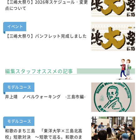
【三嶋大祭り】2026年スケジュール・変更
点について
イベント
【三嶋大祭り】パンフレット完成しました
編集スタッフオススメの記事
モデルコース
井上靖 ノベルウォーキング -三島市編-
モデルコース
和歌のまち三島 「東洋大学×三島北高
校」短歌対決 ～短歌で巡る。和歌のま