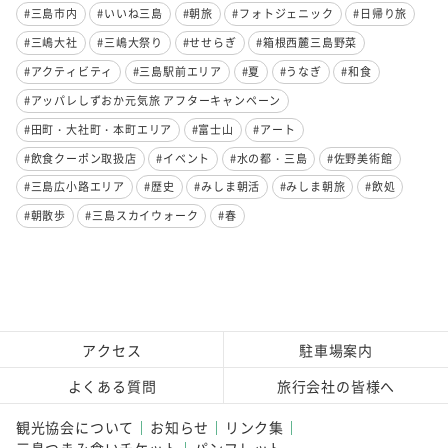
#三島市内
#いいね三島
#朝旅
#フォトジェニック
#日帰り旅
#三嶋大社
#三嶋大祭り
#せせらぎ
#箱根西麓三島野菜
#アクティビティ
#三島駅前エリア
#夏
#うなぎ
#和食
#アッパレしずおか元気旅 アフターキャンペーン
#田町・大社町・本町エリア
#富士山
#アート
#飲食クーポン取扱店
#イベント
#水の都・三島
#佐野美術館
#三島広小路エリア
#歴史
#みしま朝活
#みしま朝旅
#飲処
#朝散歩
#三島スカイウォーク
#春
アクセス
駐車場案内
よくある質問
旅行会社の皆様へ
観光協会について
お知らせ
リンク集
三島つまみ食いチケット
パンフレット