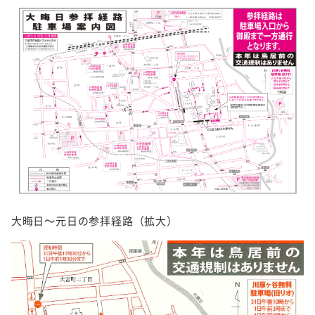
大晦日～元日の参拝経路（拡大）