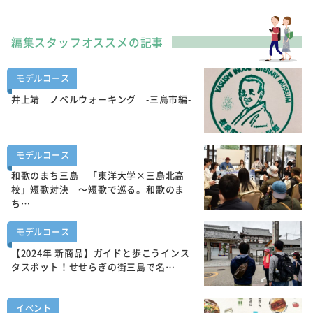
編集スタッフオススメの記事
モデルコース
井上靖 ノベルウォーキング -三島市編-
モデルコース
和歌のまち三島 「東洋大学×三島北高
校」短歌対決 ～短歌で巡る。和歌のま
ち…
モデルコース
【2024年 新商品】ガイドと歩こうインス
タスポット！せせらぎの街三島で名…
イベント