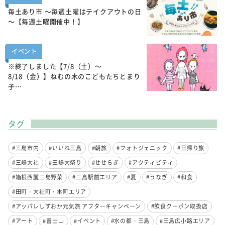
毎土あり市 ～毎週土曜はテイクアウトの日
～【毎週土曜開催中！】
イベント
※終了しました【7/8（土）～
8/18（金）】ねむの木のこどもたちとまり
子…
タグ
#三島市内
#いいね三島
#朝旅
#フォトジェニック
#日帰り旅
#三嶋大社
#三嶋大祭り
#せせらぎ
#アクティビティ
#箱根西麓三島野菜
#三島駅前エリア
#夏
#うなぎ
#和食
#田町・大社町・本町エリア
#アッパレしずおか元気旅 アフターキャンペーン
#飲食クーポン取扱店
#アート
#富士山
#イベント
#水の都・三島
#三島広小路エリア