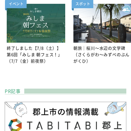
イベント
スポット
終了しました【7/8（土）】
朝旅｜桜川～水辺の文学碑
第6回「みしま 朝フェス！」
（さくらがわ～みずべのぶん
（7/7（金）前夜祭）
がくひ）
PR記事