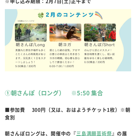
※申し込み期限：2月7日(土)正午まで
①朝さんぽ（ロング） ※5:50 集合
■参加費 300円（又は、おはようチケット1枚）※朝
食別
朝さんぽロングは、開催中の『
三島満願芸術祭
』の展