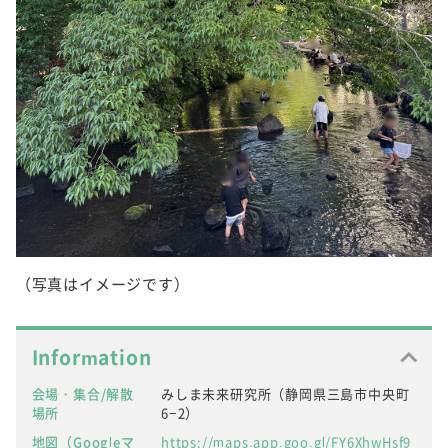
（写真はイメージです）
Information
会場・集合/解散
みしま未来研究所（静岡県三島市中央町
場所
6−2）
地図（Googleマ
https://maps.app.goo.gl/FY6XhwHsf9