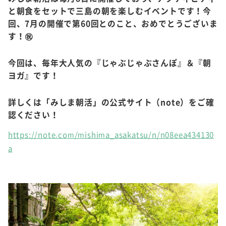
と朝食をセットで三島の朝を楽しむイベントです！今
回、7月の開催で第60回とのこと、おめでとうございま
す！㊗
今回は、毎年大人気の『じゃぶじゃぶさんぽ』＆『朝
ヨガ』です！
詳しくは「みしま朝活」の公式サイト（note）
をご確
認ください！
https://note.com/mishima_asakatsu/n/n08eea434130
a