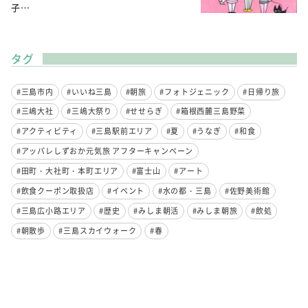
子…
タグ
#三島市内
#いいね三島
#朝旅
#フォトジェニック
#日帰り旅
#三嶋大社
#三嶋大祭り
#せせらぎ
#箱根西麓三島野菜
#アクティビティ
#三島駅前エリア
#夏
#うなぎ
#和食
#アッパレしずおか元気旅 アフターキャンペーン
#田町・大社町・本町エリア
#富士山
#アート
#飲食クーポン取扱店
#イベント
#水の都・三島
#佐野美術館
#三島広小路エリア
#歴史
#みしま朝活
#みしま朝旅
#飲処
#朝散歩
#三島スカイウォーク
#春