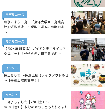
モデルコース
和歌のまち三島 「東洋大学×三島北高
校」短歌対決 ～短歌で巡る。和歌のま
ち…
モデルコース
【2024年 新商品】ガイドと歩こうインス
タスポット！せせらぎの街三島で名…
イベント
毎土あり市 ～毎週土曜はテイクアウトの日
～【毎週土曜開催中！】
イベント
※終了しました【7/8（土）～
8/18（金）】ねむの木のこどもたちとまり