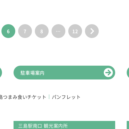
6
7
8
…
12
駐車場案内
島つまみ食いチケット
パンフレット
三島駅南口 観光案内所