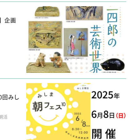
】企画
0回みし
朝活