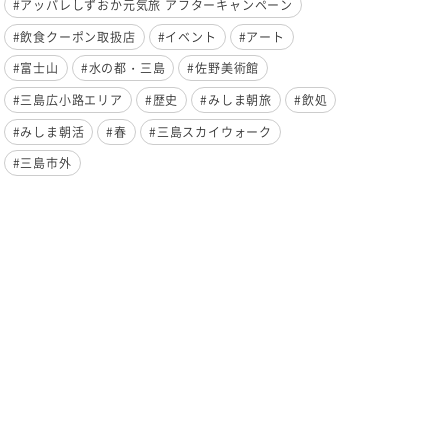
#アッパレしずおか元気旅 アフターキャンペーン
#飲食クーポン取扱店
#イベント
#アート
#富士山
#水の都・三島
#佐野美術館
#三島広小路エリア
#歴史
#みしま朝旅
#飲処
#みしま朝活
#春
#三島スカイウォーク
#三島市外