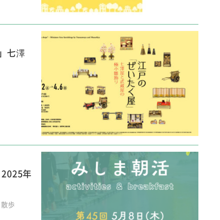
」七澤
2025年
朝散歩