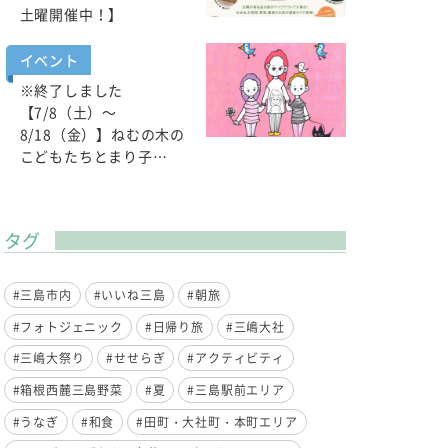
土曜開催中！】
イベント
※終了しました
【7/8（土）～
8/18（金）】ねむの木の
こどもたちとまり子…
タグ
#三島市内
#いいね三島
#朝旅
#フォトジェニック
#日帰り旅
#三嶋大社
#三嶋大祭り
#せせらぎ
#アクティビティ
#箱根西麓三島野菜
#夏
#三島駅前エリア
#うなぎ
#和食
#田町・大社町・本町エリア