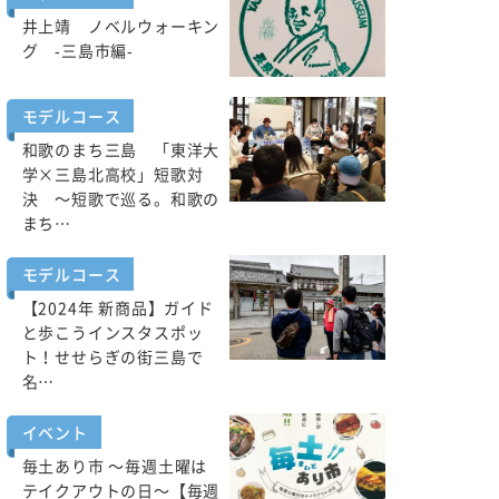
井上靖 ノベルウォーキン
グ -三島市編-
モデルコース
和歌のまち三島 「東洋大
学×三島北高校」短歌対
決 ～短歌で巡る。和歌の
まち…
モデルコース
【2024年 新商品】ガイド
と歩こうインスタスポッ
ト！せせらぎの街三島で
名…
イベント
毎土あり市 ～毎週土曜は
テイクアウトの日～【毎週