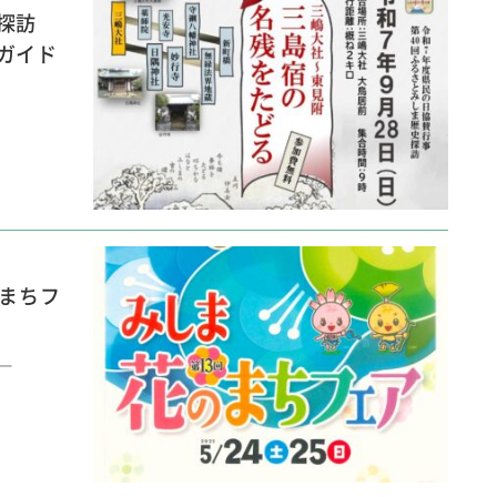
探訪
ガイド
のまちフ
ー