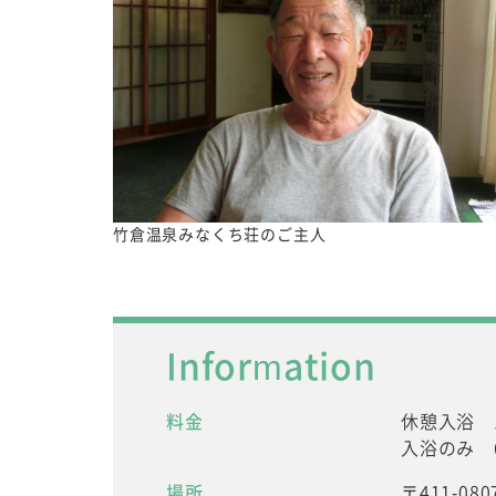
竹倉温泉みなくち荘のご主人
Information
料金
休憩入浴 
入浴のみ 
場所
〒411-0