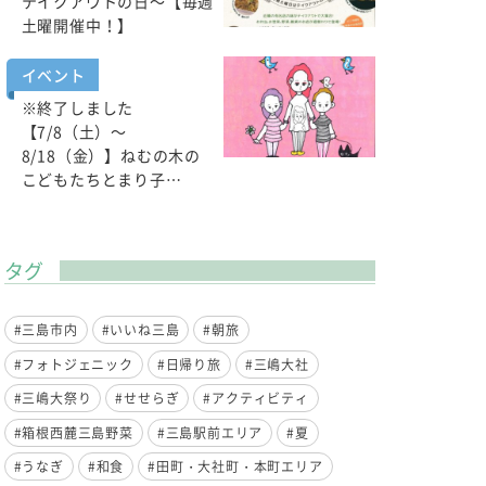
テイクアウトの日～【毎週
土曜開催中！】
イベント
※終了しました
【7/8（土）～
8/18（金）】ねむの木の
こどもたちとまり子…
タグ
#三島市内
#いいね三島
#朝旅
#フォトジェニック
#日帰り旅
#三嶋大社
#三嶋大祭り
#せせらぎ
#アクティビティ
#箱根西麓三島野菜
#三島駅前エリア
#夏
#うなぎ
#和食
#田町・大社町・本町エリア