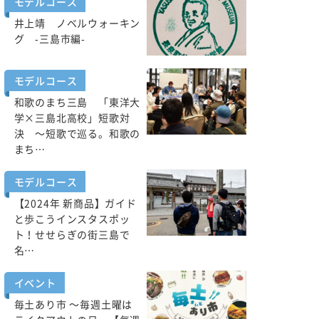
モデルコース
井上靖 ノベルウォーキン
グ -三島市編-
モデルコース
和歌のまち三島 「東洋大
学×三島北高校」短歌対
決 ～短歌で巡る。和歌の
まち…
モデルコース
【2024年 新商品】ガイド
と歩こうインスタスポッ
ト！せせらぎの街三島で
名…
イベント
毎土あり市 ～毎週土曜は