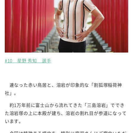
#10 星野 秀知 選手
連なった赤い鳥居と、溶岩が印象的な「割狐塚稲荷神
社」。
約1万年前に富士山から流れてきた「三島溶岩」ででき
た溶岩塚の上に本殿が建ち、溶岩の割れ目が参道になって
います。