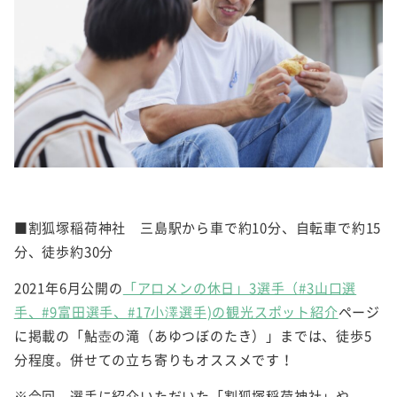
■割狐塚稲荷神社 三島駅から車で約10分、自転車で約15
分、徒歩約30分
2021年6月公開の
「アロメンの休日」3選手（#3山口選
手、#9富田選手、#17小澤選手)の観光スポット紹介
ページ
に掲載の「鮎壺の滝（あゆつぼのたき）」までは、徒歩5
分程度。併せての立ち寄りもオススメです！
※今回、選手に紹介いただいた「割狐塚稲荷神社」や、