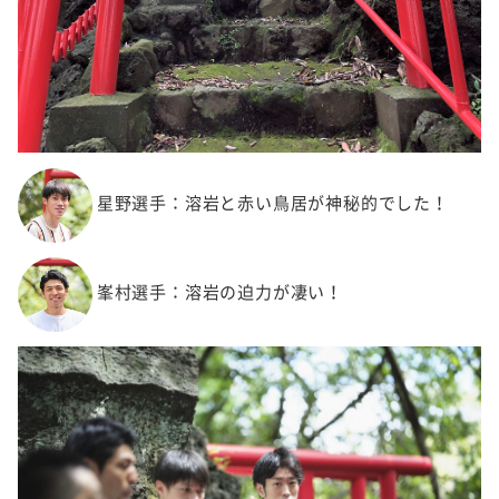
星野選手：溶岩と赤い鳥居が神秘的でした！
峯村選手：溶岩の迫力が凄い！