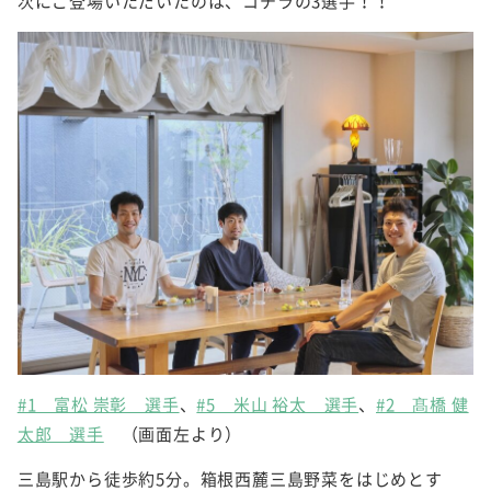
次にご登場いただいたのは、コチラの3選手！！
#1 富松 崇彰 選手
、
#5 米山 裕太 選手
、
#2 髙橋 健
太郎 選手
（画面左より）
三島駅から徒歩約5分。箱根西麓三島野菜をはじめとす