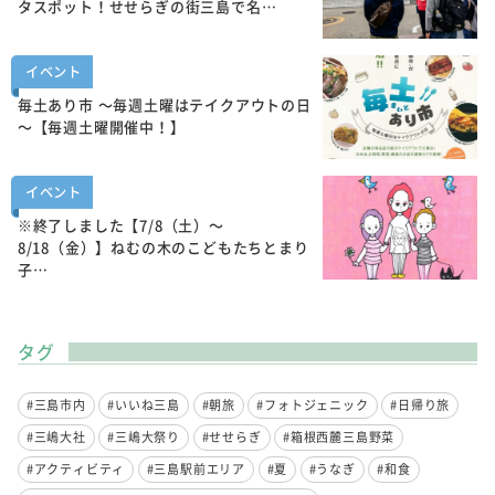
タスポット！せせらぎの街三島で名…
イベント
毎土あり市 ～毎週土曜はテイクアウトの日
～【毎週土曜開催中！】
イベント
※終了しました【7/8（土）～
8/18（金）】ねむの木のこどもたちとまり
子…
タグ
#三島市内
#いいね三島
#朝旅
#フォトジェニック
#日帰り旅
#三嶋大社
#三嶋大祭り
#せせらぎ
#箱根西麓三島野菜
#アクティビティ
#三島駅前エリア
#夏
#うなぎ
#和食