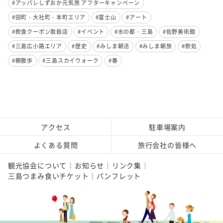
#アッパレしずおか元気旅 アフターキャンペーン
#田町・大社町・本町エリア
#富士山
#アート
#飲食クーポン取扱店
#イベント
#水の都・三島
#佐野美術館
#三島広小路エリア
#歴史
#みしま朝活
#みしま朝旅
#飲処
#朝散歩
#三島スカイウォーク
#春
アクセス
駐車場案内
よくある質問
旅行会社の皆様へ
観光協会について
お知らせ
リンク集
三島つまみ食いチケット
パンフレット