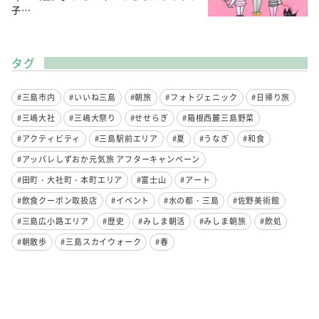
子…
タグ
#三島市内
#いいね三島
#朝旅
#フォトジェニック
#日帰り旅
#三嶋大社
#三嶋大祭り
#せせらぎ
#箱根西麓三島野菜
#アクティビティ
#三島駅前エリア
#夏
#うなぎ
#和食
#アッパレしずおか元気旅 アフターキャンペーン
#田町・大社町・本町エリア
#富士山
#アート
#飲食クーポン取扱店
#イベント
#水の都・三島
#佐野美術館
#三島広小路エリア
#歴史
#みしま朝活
#みしま朝旅
#飲処
#朝散歩
#三島スカイウォーク
#春