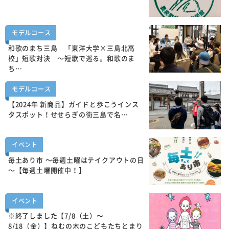
モデルコース
和歌のまち三島 「東洋大学×三島北高
校」短歌対決 ～短歌で巡る。和歌のま
ち…
モデルコース
【2024年 新商品】ガイドと歩こうインス
タスポット！せせらぎの街三島で名…
イベント
毎土あり市 ～毎週土曜はテイクアウトの日
～【毎週土曜開催中！】
イベント
※終了しました【7/8（土）～
8/18（金）】ねむの木のこどもたちとまり