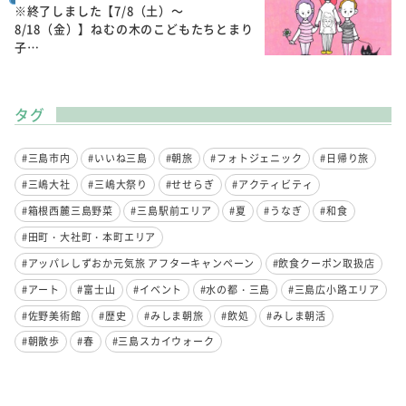
※終了しました【7/8（土）～
8/18（金）】ねむの木のこどもたちとまり
子…
タグ
#三島市内
#いいね三島
#朝旅
#フォトジェニック
#日帰り旅
#三嶋大社
#三嶋大祭り
#せせらぎ
#アクティビティ
#箱根西麓三島野菜
#三島駅前エリア
#夏
#うなぎ
#和食
#田町・大社町・本町エリア
#アッパレしずおか元気旅 アフターキャンペーン
#飲食クーポン取扱店
#アート
#富士山
#イベント
#水の都・三島
#三島広小路エリア
#佐野美術館
#歴史
#みしま朝旅
#飲処
#みしま朝活
#朝散歩
#春
#三島スカイウォーク