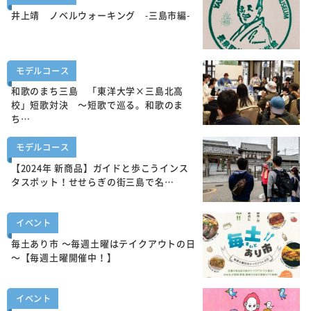
井上靖 ノベルウォーキング -三島市編-
モデルコース
和歌のまち三島 「東洋大学×三島北高
校」短歌対決 ～短歌で巡る。和歌のま
ち…
モデルコース
【2024年 新商品】ガイドと歩こうインス
タスポット！せせらぎの街三島で名…
イベント
毎土あり市 ～毎週土曜はテイクアウトの日
～【毎週土曜開催中！】
イベント