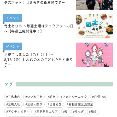
タスポット！せせらぎの街三島で名…
イベント
毎土あり市 ～毎週土曜はテイクアウトの日
～【毎週土曜開催中！】
イベント
※終了しました【7/8（土）～
8/18（金）】ねむの木のこどもたちとまり
子…
タグ
#三島市内
#いいね三島
#朝旅
#フォトジェニック
#日帰り旅
#三嶋大社
#三嶋大祭り
#せせらぎ
#箱根西麓三島野菜
#アクティビティ
#三島駅前エリア
#夏
#うなぎ
#和食