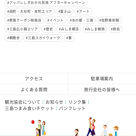
#アッパレしずおか元気旅 アフターキャンペーン
#田町・大社町・本町エリア
#富士山
#アート
#飲食クーポン取扱店
#イベント
#水の都・三島
#佐野美術館
#三島広小路エリア
#歴史
#みしま朝活
#みしま朝旅
#飲処
#朝散歩
#三島スカイウォーク
#春
アクセス
駐車場案内
よくある質問
旅行会社の皆様へ
観光協会について
お知らせ
リンク集
三島つまみ食いチケット
パンフレット