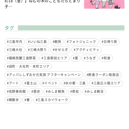
8/18（金）】ねむの木のこどもたちとまり
子…
タグ
#三島市内
#いいね三島
#朝旅
#フォトジェニック
#日帰り旅
#三嶋大社
#三嶋大祭り
#せせらぎ
#アクティビティ
#箱根西麓三島野菜
#三島駅前エリア
#夏
#うなぎ
#和食
#田町・大社町・本町エリア
#アッパレしずおか元気旅 アフターキャンペーン
#飲食クーポン取扱店
#アート
#富士山
#イベント
#水の都・三島
#三島広小路エリア
#佐野美術館
#歴史
#みしま朝旅
#飲処
#みしま朝活
#朝散歩
#春
#三島スカイウォーク