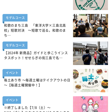
モデルコース
和歌のまち三島 「東洋大学×三島北高
校」短歌対決 ～短歌で巡る。和歌のま
ち…
モデルコース
【2024年 新商品】ガイドと歩こうインス
タスポット！せせらぎの街三島で名…
イベント
毎土あり市 ～毎週土曜はテイクアウトの日
～【毎週土曜開催中！】
イベント
※終了しました【7/8（土）～