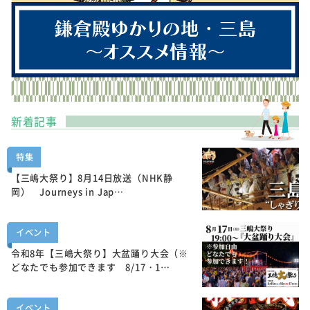
新着記事
特集
【三嶋大祭り】8月14日放送（NHK静
岡） Journeys in Jap…
イベント
令和8年【三嶋大祭り】大盆踊り大会（※
どなたでも参加できます 8/17・1…
イベント