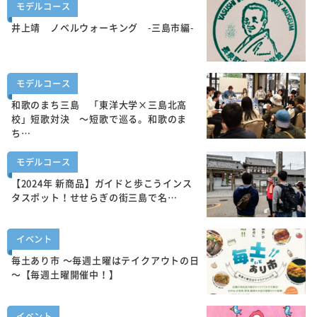
モデルコース
井上靖 ノベルウォーキング -三島市編-
モデルコース
和歌のまち三島 「東洋大学×三島北高
校」短歌対決 ～短歌で巡る。和歌のま
ち…
モデルコース
【2024年 新商品】ガイドと歩こうインス
タスポット！せせらぎの街三島で名…
イベント
毎土あり市 ～毎週土曜はテイクアウトの日
～【毎週土曜開催中！】
イベント