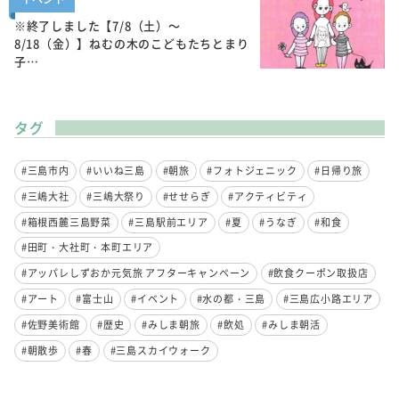
※終了しました【7/8（土）～
8/18（金）】ねむの木のこどもたちとまり
子…
タグ
#三島市内
#いいね三島
#朝旅
#フォトジェニック
#日帰り旅
#三嶋大社
#三嶋大祭り
#せせらぎ
#アクティビティ
#箱根西麓三島野菜
#三島駅前エリア
#夏
#うなぎ
#和食
#田町・大社町・本町エリア
#アッパレしずおか元気旅 アフターキャンペーン
#飲食クーポン取扱店
#アート
#富士山
#イベント
#水の都・三島
#三島広小路エリア
#佐野美術館
#歴史
#みしま朝旅
#飲処
#みしま朝活
#朝散歩
#春
#三島スカイウォーク