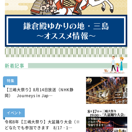
新着記事
特集
【三嶋大祭り】8月14日放送（NHK静
岡） Journeys in Jap…
イベント
令和8年【三嶋大祭り】大盆踊り大会（※
どなたでも参加できます 8/17・1…